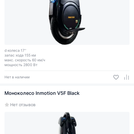
d колеса 17''
запас хода 155 км
макс. скорость 60 км/ч
мощность 2800 Вт
Нет в наличии
Моноколесо Inmotion V5F Black
Нет отзывов