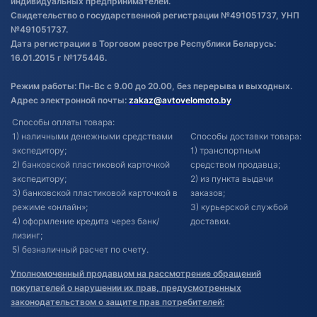
индивидуальных предпринимателей.
Свидетельство о государственной регистрации №491051737, УНП
№491051737.
Дата регистрации в Торговом реестре Республики Беларусь:
16.01.2015 г №175446.
Режим работы: Пн-Вс с 9.00 до 20.00, без перерыва и выходных.
Адрес электронной почты:
zakaz@avtovelomoto.by
Способы оплаты товара:
1) наличными денежными средствами
Способы доставки товара:
экспедитору;
1) транспортным
2) банковской пластиковой карточкой
средством продавца;
экспедитору;
2) из пункта выдачи
3) банковской пластиковой карточкой в
заказов;
режиме «онлайн»;
3) курьерской службой
4) оформление кредита через банк/
доставки.
лизинг;
5) безналичный расчет по счету.
Уполномоченный продавцом на рассмотрение обращений
покупателей о нарушении их прав, предусмотренных
законодательством о защите прав потребителей: