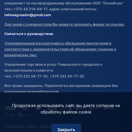
специалист по послепродажному обслуживанию ООО "ТехноАгро"
тел.: +375 44 514-84-17, адрес электронной почты:
tehnoagroadm@gmail.com
.
Для связи с руководством Вы можете заполнить форму по ссылке:
Связаться с руководством
Уполномоченный рассматривать обращения покупателей в
соответствии с законодательством об обращениях граждан и
юридических лиц:
Управление торговли и услуг Гомельского городского
исполнительного комитета
тел.: +375 232 34-77-35, +375 232 34-77-25.
Все права защищены. Перепечатка материалов запрещена без
разрешения правообладателя.
Продолжая использовать сайт, вы даете согласие на
обработку файлов cookie
Разработка сайта
— Новый Сайт
Закрыть
Фильтр