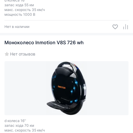
d колеса 16''
запас хода 55 км
макс. скорость 35 км/ч
мощность 1000 В
Нет в наличии
Моноколесо Inmotion V8S 726 wh
Нет отзывов
d колеса 16''
запас хода 70 км
макс. скорость 35 км/ч