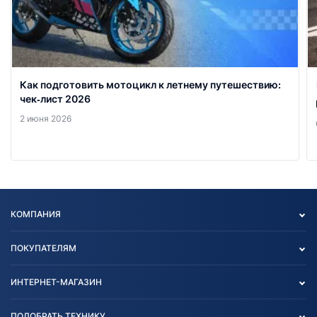
Как подготовить мотоцикл к летнему путешествию:
чек‑лист 2026
2 июня 2026
КОМПАНИЯ
Опт
ПОКУПАТЕЛЯМ
О нас
Контакты
Политика конфиденциальности
ИНТЕРНЕТ-МАГАЗИН
Тест-драйв
Отзыв согласия обработки
Вакансии
персональных данных
Авто и Мото
ПОДОБРАТЬ ТЕХНИКУ