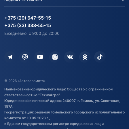
Блог
Согласие на обработку
Агротехника
Партнерам
персональных данных
Огород и дача
Мототехника
Карта сайта
Информация до получения
Водный транспорт
Агротехника
+375 (29) 647-55-15
согласия на обработку
Электротранспорт
Электротранспорт
+375 (33) 333-55-15
персональных данных
Активный отдых и спорт
Лодочные моторные
Ежедневно, с 9:00 до 20:00
Доставка
Здоровье
Оплата
Для дома
Кредит и рассрочка
Дополнительные услуги
Гарантия и возврат
Оставить отзыв
Договор публичной оферты
© 2026 «Автовеломото»
Правила публикации отзывов о
Наименование юридического лица: Общество с ограниченной
товаре
ответственностью "ТехноАгро".
Обработка файлов cookie
Юридический и почтовый адрес: 246007, г. Гомель, ул. Советская,
Постановка транспорта на учет
157А
Госрегистрация: решения Гомельского городского исполнительного
Обновления в ЭПТС 2024
комитета от 10.05.2023 г.,
в Едином государственном регистре юридических лиц и