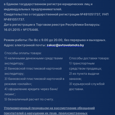
в Едином государственном регистре юридических лиц и
индивидуальных предпринимателей.
Свидетельство о государственной регистрации №491051737, УНП
№491051737.
Дата регистрации в Торговом реестре Республики Беларусь:
16.01.2015 г №175446.
Режим работы: Пн-Вс с 9.00 до 20.00, без перерыва и выходных.
Адрес электронной почты:
zakaz@avtovelomoto.by
Способы оплаты товара:
1) наличными денежными средствами
Способы доставки товара:
экспедитору;
1) транспортным
2) банковской пластиковой карточкой
средством продавца;
экспедитору;
2) из пункта выдачи
3) банковской пластиковой карточкой в
заказов;
режиме «онлайн»;
3) курьерской службой
4) оформление кредита через банк/
доставки.
лизинг;
5) безналичный расчет по счету.
Уполномоченный продавцом на рассмотрение обращений
покупателей о нарушении их прав, предусмотренных