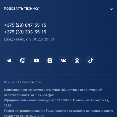
Вакансии
персональных данных
Авто и Мото
ПОДОБРАТЬ ТЕХНИКУ
Блог
Согласие на обработку
Агротехника
Партнерам
персональных данных
Огород и дача
Мототехника
Карта сайта
Информация до получения
Водный транспорт
Агротехника
+375 (29) 647-55-15
согласия на обработку
Электротранспорт
Электротранспорт
+375 (33) 333-55-15
персональных данных
Активный отдых и спорт
Лодочные моторные
Ежедневно, с 9:00 до 20:00
Доставка
Здоровье
Оплата
Для дома
Кредит и рассрочка
Дополнительные услуги
Гарантия и возврат
Оставить отзыв
Договор публичной оферты
© 2026 «Автовеломото»
Правила публикации отзывов о
Наименование юридического лица: Общество с ограниченной
товаре
ответственностью "ТехноАгро".
Обработка файлов cookie
Юридический и почтовый адрес: 246007, г. Гомель, ул. Советская,
Постановка транспорта на учет
157А
Госрегистрация: решения Гомельского городского исполнительного
Обновления в ЭПТС 2024
комитета от 10.05.2023 г.,