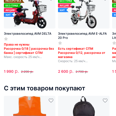
РАССРОЧКА
БЕЗ ПРАВ
Р
БЕЗ ПРАВ
АКЦИЯ
Б
АКЦИЯ
ХИТ
А
ХИТ
Х
Электровелосипед AVM DELTA
Электровелосипед AVM E-ALFA
Эл
20 Pro
Li
Права не нужны
Рассрочка 0/18 | рассрочка без
Есть сертификат СПМ
Ра
банка | сертификат СПМ
Рассрочка 0/12, рассрочка от
ма
Макс. скорость 25 км/ч
магазина
ак
Мощность 250 Вт
Скорость: 25 км/ч
Ма
Запас хода до 35-40 км
Вес: 28.4 кг
Мо
Несъемная батарея
Мощность: 250 Вт
За
р.
р.
1 990
2 600
1 
р.
р.
2 290
2 790
Запас хода: до 50 км
Съ
Съемная батарея
С этим товаром покупают