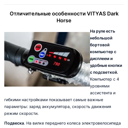
Отличительные особенности VITYAS Dark
Horse
На руле есть
небольшой
бортовой
компьютер с
дисплеем и
удобные кнопки
с подсветкой.
Компьютер с 4
уровнями
ассистента и
гибкими настройками показывает самые важные
параметры: заряд аккумулятора, скорость движения
режим скорости.
Подвеска
. На вилке переднего колеса электровелосипеда