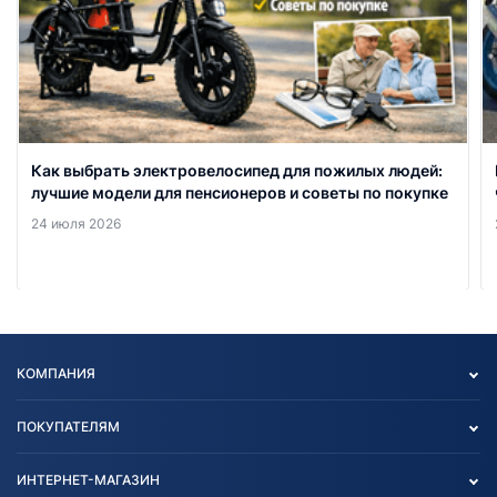
Как выбрать электровелосипед для пожилых людей:
лучшие модели для пенсионеров и советы по покупке
24 июля 2026
КОМПАНИЯ
Опт
ПОКУПАТЕЛЯМ
О нас
Контакты
Политика конфиденциальности
ИНТЕРНЕТ-МАГАЗИН
Тест-драйв
Отзыв согласия обработки