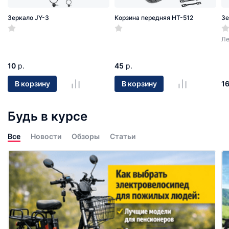
Зеркало JY-3
Корзина передняя HT-512
Зе
Ле
10
р.
45
р.
1
В корзину
В корзину
Будь в курсе
Все
Новости
Обзоры
Статьи