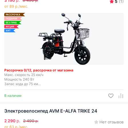
3 190
р.
3 490
р.
5
(1)
от 89 р./мес.
РАССРОЧКА
ПОДАРОК
БЕЗ ПРАВ
АКЦИЯ
ХИТ
Рассрочка 0/12, рассрочка от магазина
Макс. скорость 25 км/ч
Мощность 240 Вт
Запас хода до 75 км
Съемная батарея
В наличии
Электровелосипед AVM E-ALFA TRIKE 24
2 290
р.
2 490
р.
Нет отзывов
от 63 р./мес.