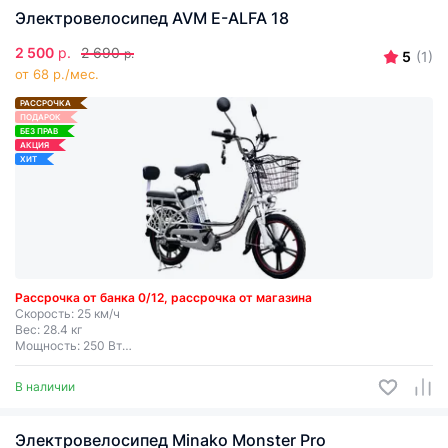
Электровелосипед AVM E-ALFA 18
2 500
р.
2 690
р.
5
(1)
от 68 р./мес.
РАССРОЧКА
ПОДАРОК
БЕЗ ПРАВ
АКЦИЯ
ХИТ
Рассрочка от банка 0/12, рассрочка от магазина
Скорость: 25 км/ч
Вес: 28.4 кг
Мощность: 250 Вт
Дальность хода: до 50 км
Съемная батарея
В наличии
Электровелосипед Minako Monster Pro