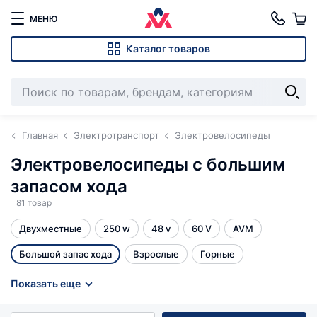
МЕНЮ
Каталог товаров
Главная
Электротранспорт
Электровелосипеды
Электровелосипеды с большим
запасом хода
81 товар
Двухместные
250 w
48 v
60 V
AVM
Большой запас хода
Взрослые
Горные
Для пожилых
Женские
Колхозники
Показать еще
Мини-электровелосипеды
Мощные