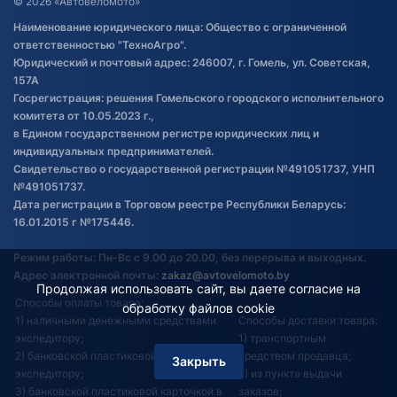
© 2026 «Автовеломото»
Правила публикации отзывов о
Наименование юридического лица: Общество с ограниченной
товаре
ответственностью "ТехноАгро".
Обработка файлов cookie
Юридический и почтовый адрес: 246007, г. Гомель, ул. Советская,
Постановка транспорта на учет
157А
Госрегистрация: решения Гомельского городского исполнительного
Обновления в ЭПТС 2024
комитета от 10.05.2023 г.,
в Едином государственном регистре юридических лиц и
индивидуальных предпринимателей.
Свидетельство о государственной регистрации №491051737, УНП
№491051737.
Дата регистрации в Торговом реестре Республики Беларусь:
16.01.2015 г №175446.
Режим работы: Пн-Вс с 9.00 до 20.00, без перерыва и выходных.
Адрес электронной почты:
zakaz@avtovelomoto.by
Продолжая использовать сайт, вы даете согласие на
Способы оплаты товара:
обработку файлов cookie
1) наличными денежными средствами
Способы доставки товара:
экспедитору;
1) транспортным
2) банковской пластиковой карточкой
средством продавца;
Закрыть
Фильтр
экспедитору;
2) из пункта выдачи
3) банковской пластиковой карточкой в
заказов;