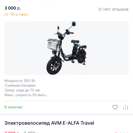
3 000
р.
Нет отзывов
от 76 р./мес.
Мощность 500 Вт
Съемная батарея
Запас хода до 70 км
Макс. скорость 55 км/ч
Колеса 16″
В наличии
Электровелосипед AVM E-ALFA Travel