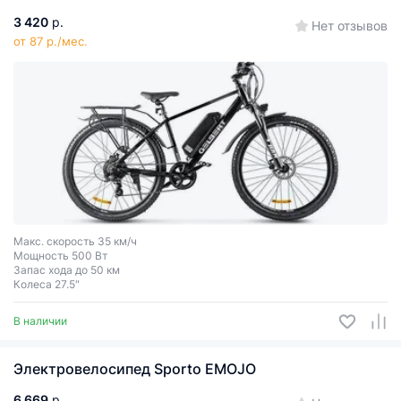
3 420
р.
Нет отзывов
от 87 р./мес.
Макс. скорость 35 км/ч
Мощность 500 Вт
Запас хода до 50 км
Колеса 27.5″
В наличии
Электровелосипед Sporto EMOJO
6 669
р.