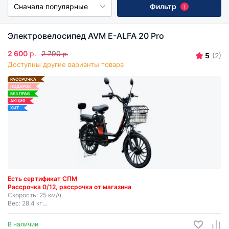
Сначала популярные
Фильтр
1
Права не нужны
Складные
Трехколесные
Электровелосипеды в Бресте
Все
Электровелосипед AVM E-ALFA 20 Pro
2 600
р.
2 790
р.
5
(2)
Доступны другие варианты товара
РАССРОЧКА
ПОДАРОК
БЕЗ ПРАВ
АКЦИЯ
ХИТ
Есть сертификат СПМ
Рассрочка 0/12, рассрочка от магазина
Скорость: 25 км/ч
Вес: 28.4 кг
Мощность: 250 Вт
Запас хода: до 50 км
В наличии
Съемная батарея