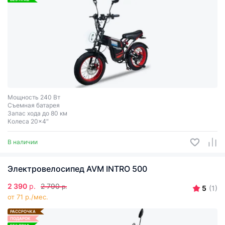
Мощность 240 Вт
Съемная батарея
Запас хода до 80 км
Колеса 20x4″
В наличии
Электровелосипед AVM INTRO 500
2 390
р.
2 790
р.
5
(1)
от 71 р./мес.
РАССРОЧКА
ПОДАРОК