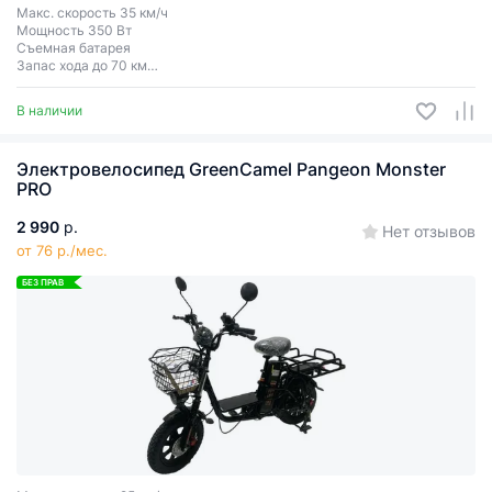
Макс. скорость 35 км/ч
Мощность 350 Вт
Съемная батарея
Запас хода до 70 км
Колеса 27.5″
В наличии
Электровелосипед GreenCamel Pangeon Monster
PRO
2 990
р.
Нет отзывов
от 76 р./мес.
БЕЗ ПРАВ