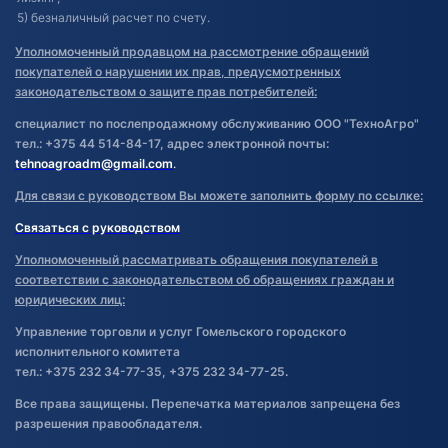
5) безналичный расчет по счету.
Уполномоченный продавцом на рассмотрение обращений
покупателей о нарушении их прав, предусмотренных
законодательством о защите прав потребителей:
специалист по послепродажному обслуживанию ООО "ТехноАгро"
тел.: +375 44 514-84-17, адрес электронной почты:
tehnoagroadm@gmail.com
.
Для связи с руководством Вы можете заполнить форму по ссылке:
Связаться с руководством
Уполномоченный рассматривать обращения покупателей в
соответствии с законодательством об обращениях граждан и
юридических лиц:
Управление торговли и услуг Гомельского городского
исполнительного комитета
тел.: +375 232 34-77-35, +375 232 34-77-25.
Все права защищены. Перепечатка материалов запрещена без
разрешения правообладателя.