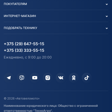
Опт
ПОКУПАТЕЛЯМ
О нас
Контакты
Политика конфиденциальности
ИНТЕРНЕТ-МАГАЗИН
Тест-драйв
Отзыв согласия обработки
Вакансии
персональных данных
Авто и Мото
ПОДОБРАТЬ ТЕХНИКУ
Блог
Согласие на обработку
Агротехника
Партнерам
персональных данных
Огород и дача
Мототехника
Карта сайта
Информация до получения
Водный транспорт
Агротехника
+375 (29) 647-55-15
согласия на обработку
Электротранспорт
Электротранспорт
+375 (33) 333-55-15
персональных данных
Активный отдых и спорт
Лодочные моторные
Ежедневно, с 9:00 до 20:00
Доставка
Здоровье
Оплата
Для дома
Кредит и рассрочка
Дополнительные услуги
Гарантия и возврат
Оставить отзыв
Договор публичной оферты
© 2026 «Автовеломото»
Правила публикации отзывов о
Наименование юридического лица: Общество с ограниченной
товаре
ответственностью "ТехноАгро".