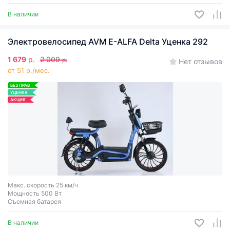
В наличии
Электровелосипед AVM E-ALFA Delta Уценка 292
1 679
р.
2 009
р.
Нет отзывов
от 51 р./мес.
БЕЗ ПРАВ
УЦЕНКА
АКЦИЯ
Макс. скорость 25 км/ч
Мощность 500 Вт
Съемная батарея
В наличии