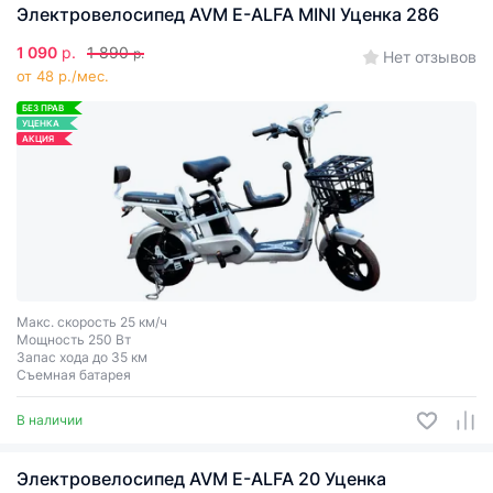
Электровелосипед AVM E-ALFA MINI Уценка 286
1 090
р.
1 890
р.
Нет отзывов
от 48 р./мес.
БЕЗ ПРАВ
УЦЕНКА
АКЦИЯ
Макс. скорость 25 км/ч
Мощность 250 Вт
Запас хода до 35 км
Съемная батарея
В наличии
Электровелосипед AVM E-ALFA 20 Уценка