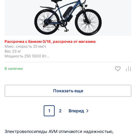
Рассрочка с банком 0/18, рассрочка от магазина
Макс. скорость 25 км/ч
Вес 23 кг
Мощность 250 (500) Вт
Запас хода до 50 км
Съемная батарея
В наличии
Показать еще
1
2
Вперед
Электровелосипеды AVM отличаются надежностью,