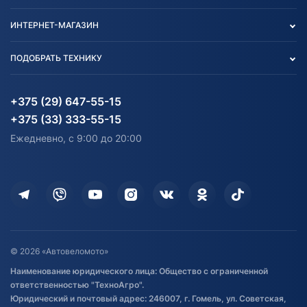
Контакты
Политика конфиденциальности
ИНТЕРНЕТ-МАГАЗИН
Тест-драйв
Отзыв согласия обработки
Вакансии
персональных данных
Авто и Мото
ПОДОБРАТЬ ТЕХНИКУ
Блог
Согласие на обработку
Агротехника
Партнерам
персональных данных
Огород и дача
Мототехника
Карта сайта
Информация до получения
Водный транспорт
Агротехника
+375 (29) 647-55-15
согласия на обработку
Электротранспорт
Электротранспорт
+375 (33) 333-55-15
персональных данных
Активный отдых и спорт
Лодочные моторные
Ежедневно, с 9:00 до 20:00
Доставка
Здоровье
Оплата
Для дома
Кредит и рассрочка
Дополнительные услуги
Гарантия и возврат
Оставить отзыв
Договор публичной оферты
© 2026 «Автовеломото»
Правила публикации отзывов о
Наименование юридического лица: Общество с ограниченной
товаре
ответственностью "ТехноАгро".
Обработка файлов cookie
Юридический и почтовый адрес: 246007, г. Гомель, ул. Советская,