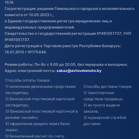
Постановка транспорта на учет
157А
Госрегистрация: решения Гомельского городского исполнительного
Обновления в ЭПТС 2024
комитета от 10.05.2023 г.,
в Едином государственном регистре юридических лиц и
индивидуальных предпринимателей.
Свидетельство о государственной регистрации №491051737, УНП
№491051737.
Дата регистрации в Торговом реестре Республики Беларусь:
16.01.2015 г №175446.
Режим работы: Пн-Вс с 9.00 до 20.00, без перерыва и выходных.
Адрес электронной почты:
zakaz@avtovelomoto.by
Способы оплаты товара:
1) наличными денежными средствами
Способы доставки товара:
экспедитору;
1) транспортным
2) банковской пластиковой карточкой
средством продавца;
экспедитору;
2) из пункта выдачи
3) банковской пластиковой карточкой в
заказов;
режиме «онлайн»;
3) курьерской службой
4) оформление кредита через банк/
доставки.
лизинг;
5) безналичный расчет по счету.