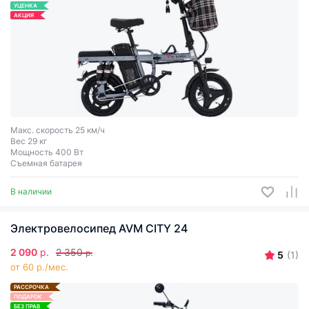
УЦЕНКА
АКЦИЯ
Макс. скорость 25 км/ч
Вес 29 кг
Мощность 400 Вт
Съемная батарея
В наличии
Электровелосипед AVM CITY 24
2 090
р.
2 350
р.
5
(1)
от 60 р./мес.
РАССРОЧКА
ПОДАРОК
БЕЗ ПРАВ