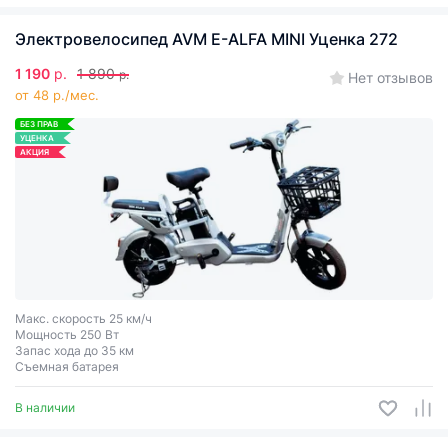
Электровелосипед AVM E-ALFA MINI Уценка 272
1 190
р.
1 890
р.
Нет отзывов
от 48 р./мес.
БЕЗ ПРАВ
УЦЕНКА
АКЦИЯ
Макс. скорость 25 км/ч
Мощность 250 Вт
Запас хода до 35 км
Съемная батарея
В наличии