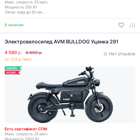
Макс. скорость 25 км/ч
Мощность 250 Вт
Запас хода до 50 км
Съемная батарея
В наличии
Электровелосипед AVM BULLDOG Уценка 291
4 590
р.
4 890
р.
Нет отзывов
от 124 р./мес.
УЦЕНКА
АКЦИЯ
Есть сертификат СПМ
Макс. скорость 25 км/ч
Мощность 1500 Вт