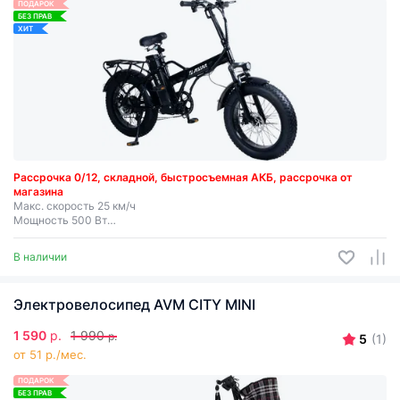
ПОДАРОК
БЕЗ ПРАВ
ХИТ
Рассрочка 0/12,
складной, быстросъемная АКБ, рассрочка от
магазина
Макс. скорость 25 км/ч
Мощность 500 Вт
Съемная батарея
В наличии
Электровелосипед AVM CITY MINI
1 590
р.
1 990
р.
5
(1)
от 51 р./мес.
ПОДАРОК
БЕЗ ПРАВ