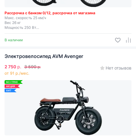
Рассрочка с банком 0/12, рассрочка от магазина
Макс. скорость 25 км/ч
Вес 26 кг
Мощность 250 Вт
Запас хода до 45 км
Съемная батарея
В наличии
Электровелосипед AVM Avenger
2 750
р.
3 590
р.
Нет отзывов
от 91 р./мес.
БЕЗ ПРАВ
АКЦИЯ
ХИТ