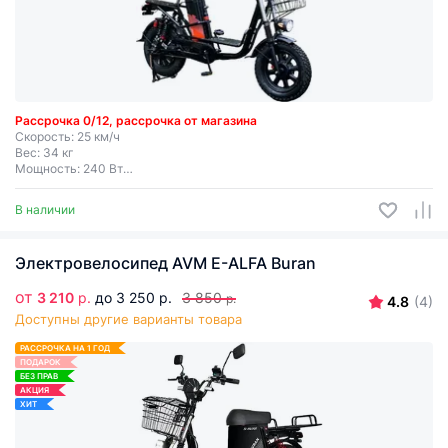
Рассрочка 0/12, рассрочка от магазина
Скорость: 25 км/ч
Вес: 34 кг
Мощность: 240 Вт
Дальность хода: до 65 км
Съемная батарея
В наличии
Электровелосипед AVM E-ALFA Buran
от
3 210
р.
до 3 250 р.
3 850
р.
4.8
(4)
Доступны другие варианты товара
РАССРОЧКА НА 1 ГОД
ПОДАРОК
БЕЗ ПРАВ
АКЦИЯ
ХИТ