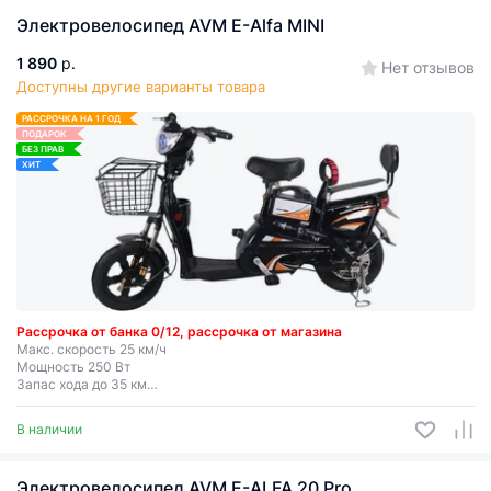
Электровелосипеды в Бресте
Все
Электровелосипед AVM E-Alfa MINI
1 890
р.
Нет отзывов
Доступны другие варианты товара
РАССРОЧКА НА 1 ГОД
ПОДАРОК
БЕЗ ПРАВ
ХИТ
Рассрочка от банка 0/12, рассрочка от магазина
Макс. скорость 25 км/ч
Мощность 250 Вт
Запас хода до 35 км
Съемная батарея
В наличии
Электровелосипед AVM E-ALFA 20 Pro