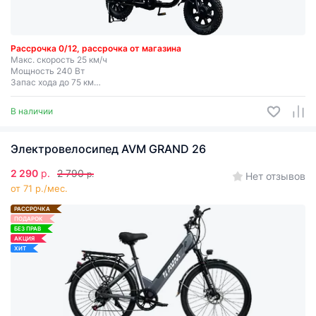
Рассрочка 0/12, рассрочка от магазина
Макс. скорость 25 км/ч
Мощность 240 Вт
Запас хода до 75 км
Съемная батарея
В наличии
Электровелосипед AVM GRAND 26
2 290
р.
2 790
р.
Нет отзывов
от 71 р./мес.
РАССРОЧКА
ПОДАРОК
БЕЗ ПРАВ
АКЦИЯ
ХИТ