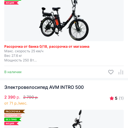
АКЦИЯ
Рассрочка от банка 0/18, рассрочка от магазина
Макс. скорость 25 км/ч
Вес 27.6 кг
Мощность 250 Вт
Запас хода до 40 км
Съемная батарея
В наличии
Электровелосипед AVM INTRO 500
2 390
р.
2 790
р.
5
(1)
от 71 р./мес.
РАССРОЧКА
ПОДАРОК
БЕЗ ПРАВ
АКЦИЯ