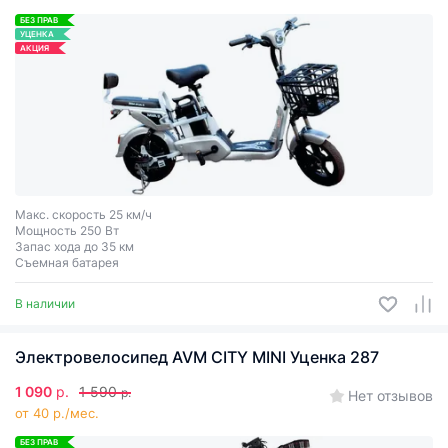
БЕЗ ПРАВ
УЦЕНКА
АКЦИЯ
Макс. скорость 25 км/ч
Мощность 250 Вт
Запас хода до 35 км
Съемная батарея
В наличии
Электровелосипед AVM CITY MINI Уценка 287
1 090
р.
1 590
р.
Нет отзывов
от 40 р./мес.
БЕЗ ПРАВ