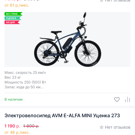
от 61 р./мес.
БЕЗ ПРАВ
УЦЕНКА
АКЦИЯ
Макс. скорость 25 км/ч
Вес 23 кг
Мощность 250 (500) Вт
Запас хода до 50 км
Съемная батарея
В наличии
Электровелосипед AVM E-ALFA MINI Уценка 273
1 190
р.
1 890
р.
Нет отзывов
от 48 р./мес.