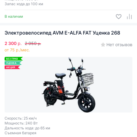
Запас хода до 100 км
В наличии
Электровелосипед AVM E-ALFA FAT Уценка 268
2 300
р.
2 950
р.
Нет отзывов
от 75 р./мес.
БЕЗ ПРАВ
УЦЕНКА
АКЦИЯ
Скорость: 25 км/ч
Мощность: 240 Вт
Дальность хода: до 65 км
Съемная батарея