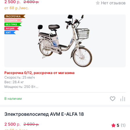
2 500
р.
2 690
р.
Нет отзывов
от 68 р./мес.
РАССРОЧКА
ПОДАРОК
БЕЗ ПРАВ
АКЦИЯ
ХИТ
Рассрочка 0/12, рассрочка от магазина
Скорость: 25 км/ч
Вес: 28.4 кг
Мощность: 250 Вт
Дальность хода: до 50 км
Съемная батарея
В наличии
Электровелосипед AVM E-ALFA 18
2 500
р.
2 690
р.
5
(1)