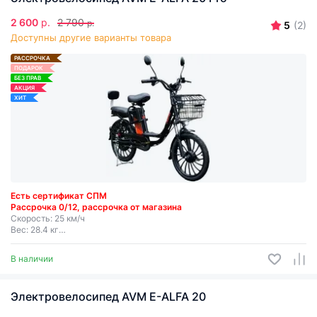
2 600
р.
2 790
р.
5
(2)
Доступны другие варианты товара
РАССРОЧКА
ПОДАРОК
БЕЗ ПРАВ
АКЦИЯ
ХИТ
Есть сертификат СПМ
Рассрочка 0/12, рассрочка от магазина
Скорость: 25 км/ч
Вес: 28.4 кг
Мощность: 250 Вт
Запас хода: до 50 км
В наличии
Съемная батарея
Электровелосипед AVM E-ALFA 20