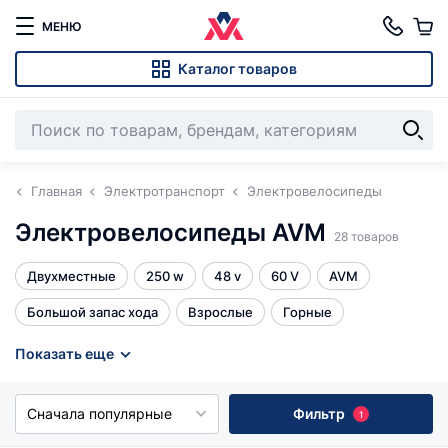
МЕНЮ
Каталог товаров
Главная
Электротранспорт
Электровелосипеды
Электровелосипеды AVM
28 товаров
Двухместные
250 w
48 v
60 V
AVM
Большой запас хода
Взрослые
Горные
Для пожилых
Женские
Колхозники
Показать еще
Мини-электровелосипеды
Мощные
Сначала популярные
Фильтр
1
Права не нужны
Складные
Трехколесные