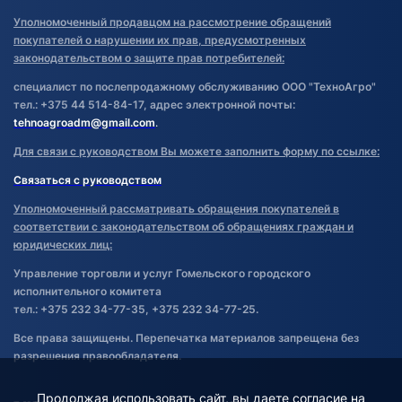
Уполномоченный продавцом на рассмотрение обращений
покупателей о нарушении их прав, предусмотренных
законодательством о защите прав потребителей:
специалист по послепродажному обслуживанию ООО "ТехноАгро"
тел.: +375 44 514-84-17, адрес электронной почты:
tehnoagroadm@gmail.com
.
Для связи с руководством Вы можете заполнить форму по ссылке:
Связаться с руководством
Уполномоченный рассматривать обращения покупателей в
соответствии с законодательством об обращениях граждан и
юридических лиц:
Управление торговли и услуг Гомельского городского
исполнительного комитета
тел.: +375 232 34-77-35, +375 232 34-77-25.
Все права защищены. Перепечатка материалов запрещена без
разрешения правообладателя.
Продолжая использовать сайт, вы даете согласие на