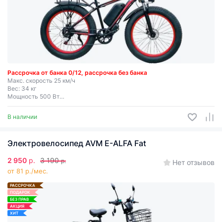
Рассрочка от банка 0/12, рассрочка без банка
Макс. скорость 25 км/ч
Вес: 34 кг
Мощность 500 Вт
Запас хода до 55 км
Съемная батарея
В наличии
Электровелосипед AVM E-ALFA Fat
2 950
р.
3 190
р.
Нет отзывов
от 81 р./мес.
РАССРОЧКА
ПОДАРОК
БЕЗ ПРАВ
АКЦИЯ
ХИТ