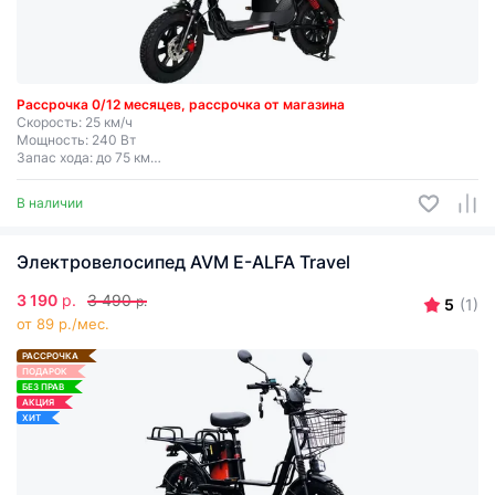
Рассрочка 0/12 месяцев, рассрочка от магазина
Скорость: 25 км/ч
Мощность: 240 Вт
Запас хода: до 75 км
Съемная батарея
В наличии
Электровелосипед AVM E-ALFA Travel
3 190
р.
3 490
р.
5
(1)
от 89 р./мес.
РАССРОЧКА
ПОДАРОК
БЕЗ ПРАВ
АКЦИЯ
ХИТ