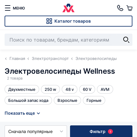
МЕНЮ
Каталог товаров
Главная
Электротранспорт
Электровелосипеды
Электровелосипеды Wellness
2 товара
Двухместные
250 w
48 v
60 V
AVM
Большой запас хода
Взрослые
Горные
Для пожилых
Женские
Колхозники
Показать еще
Мини-электровелосипеды
Мощные
Сначала популярные
Фильтр
1
Права не нужны
Складные
Трехколесные