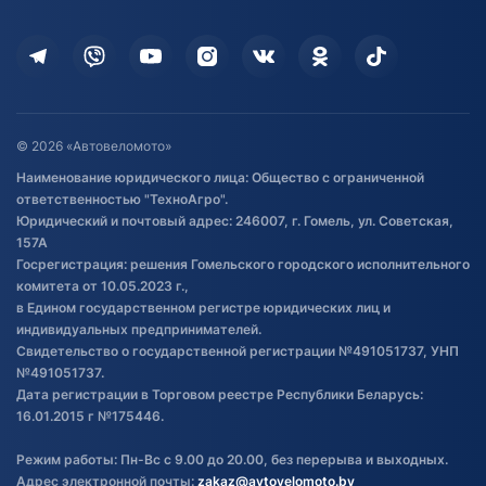
Оплата
Для дома
Кредит и рассрочка
Дополнительные услуги
Гарантия и возврат
Оставить отзыв
Договор публичной оферты
© 2026 «Автовеломото»
Правила публикации отзывов о
Наименование юридического лица: Общество с ограниченной
товаре
ответственностью "ТехноАгро".
Обработка файлов cookie
Юридический и почтовый адрес: 246007, г. Гомель, ул. Советская,
Постановка транспорта на учет
157А
Госрегистрация: решения Гомельского городского исполнительного
Обновления в ЭПТС 2024
комитета от 10.05.2023 г.,
в Едином государственном регистре юридических лиц и
индивидуальных предпринимателей.
Свидетельство о государственной регистрации №491051737, УНП
№491051737.
Дата регистрации в Торговом реестре Республики Беларусь:
16.01.2015 г №175446.
Режим работы: Пн-Вс с 9.00 до 20.00, без перерыва и выходных.
Адрес электронной почты:
zakaz@avtovelomoto.by