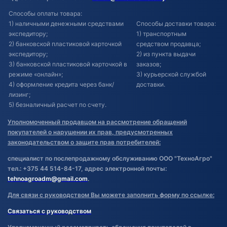
Способы оплаты товара:
1) наличными денежными средствами
Способы доставки товара:
экспедитору;
1) транспортным
2) банковской пластиковой карточкой
средством продавца;
экспедитору;
2) из пункта выдачи
3) банковской пластиковой карточкой в
заказов;
режиме «онлайн»;
3) курьерской службой
4) оформление кредита через банк/
доставки.
лизинг;
5) безналичный расчет по счету.
Уполномоченный продавцом на рассмотрение обращений
покупателей о нарушении их прав, предусмотренных
законодательством о защите прав потребителей:
специалист по послепродажному обслуживанию ООО "ТехноАгро"
тел.: +375 44 514-84-17, адрес электронной почты:
tehnoagroadm@gmail.com
.
Для связи с руководством Вы можете заполнить форму по ссылке:
Связаться с руководством