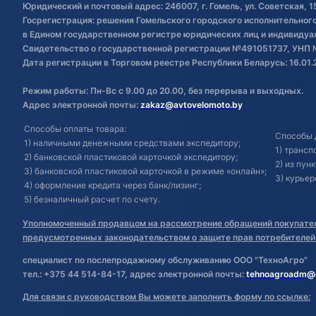
Юридический и почтовый адрес: 246007, г. Гомель, ул. Советская, 1
Госрегистрация: решения Гомельского городского исполнительного 
в Едином государственном регистре юридических лиц и индивиду
Свидетельство о государственной регистрации №491051737, УНП 
Дата регистрации в Торговом реестре Республики Беларусь: 16.01.
Режим работы: Пн-Вс с 9.00 до 20.00, без перерыва и выходных.
Адрес электронной почты:
zakaz@avtovelomoto.by
Способы оплаты товара:
Способы 
1) наличными денежными средствами экспедитору;
1) транс
2) банковской пластиковой карточкой экспедитору;
2) из пун
3) банковской пластиковой карточкой в режиме «онлайн»;
3) курьер
4) оформление кредита через банк/лизинг;
5) безналичный расчет по счету.
Уполномоченный продавцом на рассмотрение обращений покупател
предусмотренных законодательством о защите прав потребителей
специалист по послепродажному обслуживанию ООО "ТехноАгро"
тел.: +375 44 514-84-17, адрес электронной почты:
tehnoagroadm@
Для связи с руководством Вы можете заполнить форму по ссылке: