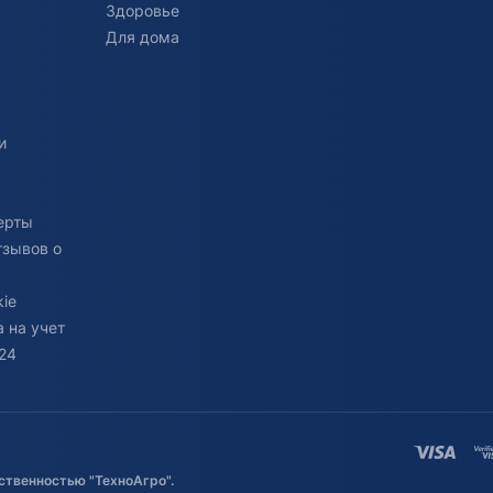
Здоровье
Для дома
и
ерты
тзывов о
ie
 на учет
24
ственностью "ТехноАгро".