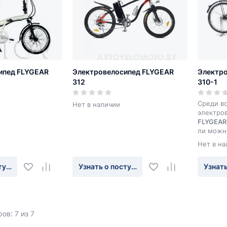
ипед FLYGEAR
Электровелосипед FLYGEAR
Электр
312
310-1
Среди в
Нет в наличии
электро
FLYGEAR
ли можн
практич
Нет в на
транспор
даже пе
туплении
Узнать о поступлении
Узнать
распутиц
сэкономи
приобре
дорогос
передви
этом в с
ов: 7 из 7
такой эл