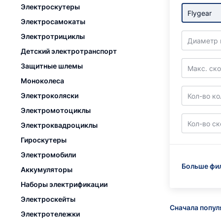
Электроскутеры
Flygear
Электросамокаты
Электротрициклы
Диаметр 
Детский электротранспорт
Защитные шлемы
Макс. ско
Моноколеса
Электроколяски
Кол-во ко
Электромотоциклы
Кол-во с
Электроквадроциклы
Гироскутеры
Электромобили
Больше фи
Аккумуляторы
Наборы электрификации
Электроскейты
Сначала попу
Электротележки