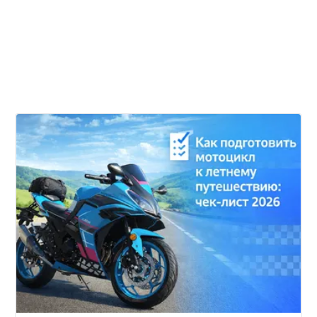
сомнения
ожидани