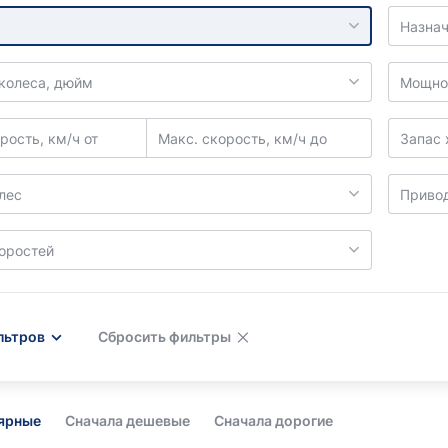
Назнач
колеса, дюйм
Мощнос
рость, км/ч от
Макс. скорость, км/ч до
Запас 
лес
Приво
коростей
льтров
Сбросить фильтры
лярные
Сначала дешевые
Сначала дорогие