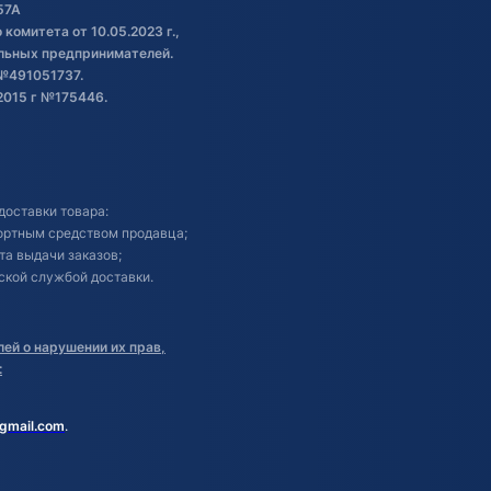
57А
комитета от 10.05.2023 г.,
альных предпринимателей.
№491051737.
2015 г №175446.
доставки товара:
портным средством продавца;
кта выдачи заказов;
ской службой доставки.
ей о нарушении их прав,
:
gmail.com
.