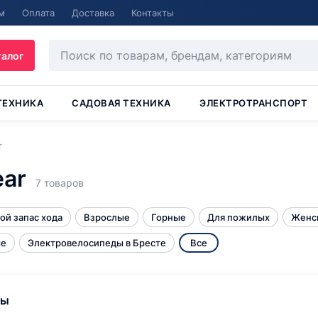
м
Оплата
Доставка
Контакты
талог
ТЕХНИКА
САДОВАЯ ТЕХНИКА
ЭЛЕКТРОТРАНСПОРТ
r
ear
7 товаров
ой запас хода
Взрослые
Горные
Для пожилых
Женс
ые
Электровелосипеды в Бресте
Все
ры