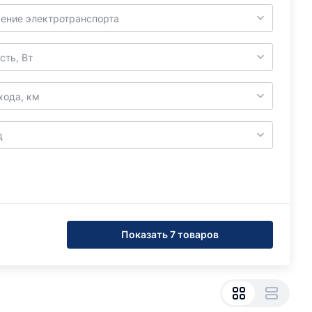
ение электротранспорта
ть, Вт
хода, км
д
Показать 7 товаров