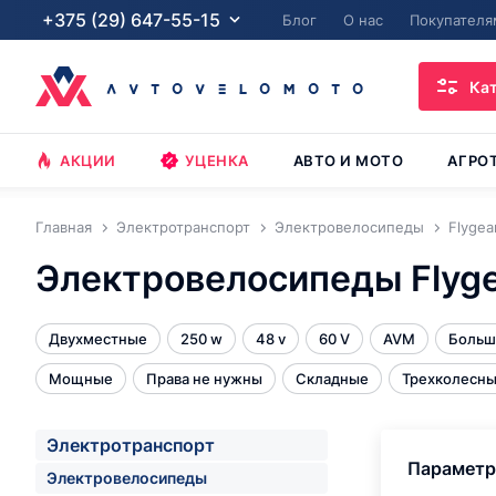
+375 (29) 647-55-15
Блог
О нас
Покупателя
Ка
АКЦИИ
УЦЕНКА
АВТО И МОТО
АГРО
Главная
Электротранспорт
Электровелосипеды
Flygea
Электровелосипеды Flyg
Двухместные
250 w
48 v
60 V
AVM
Больш
Мощные
Права не нужны
Складные
Трехколесн
Электротранспорт
Парамет
Электровелосипеды