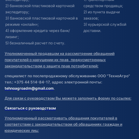
2) банковской пластиковой карточкой
средством продавца;
экспедитору;
2) из пункта выдачи
3) банковской пластиковой карточкой в
заказов;
режиме «онлайн»;
3) курьерской службой
4) оформление кредита через банк/
доставки.
лизинг;
5) безналичный расчет по счету.
Уполномоченный продавцом на рассмотрение обращений
покупателей о нарушении их прав, предусмотренных
законодательством о защите прав потребителей:
специалист по послепродажному обслуживанию ООО "ТехноАгро"
тел.: +375 44 514-84-17, адрес электронной почты:
tehnoagroadm@gmail.com
.
Для связи с руководством Вы можете заполнить форму по ссылке:
Связаться с руководством
Уполномоченный рассматривать обращения покупателей в
соответствии с законодательством об обращениях граждан и
юридических лиц: