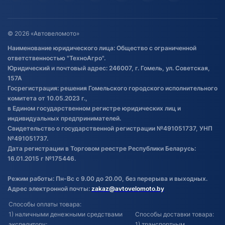
Гарантия и возврат
Оставить отзыв
Договор публичной оферты
© 2026 «Автовеломото»
Правила публикации отзывов о
Наименование юридического лица: Общество с ограниченной
товаре
ответственностью "ТехноАгро".
Обработка файлов cookie
Юридический и почтовый адрес: 246007, г. Гомель, ул. Советская,
Постановка транспорта на учет
157А
Госрегистрация: решения Гомельского городского исполнительного
Обновления в ЭПТС 2024
комитета от 10.05.2023 г.,
в Едином государственном регистре юридических лиц и
индивидуальных предпринимателей.
Свидетельство о государственной регистрации №491051737, УНП
№491051737.
Дата регистрации в Торговом реестре Республики Беларусь:
16.01.2015 г №175446.
Режим работы: Пн-Вс с 9.00 до 20.00, без перерыва и выходных.
Адрес электронной почты:
zakaz@avtovelomoto.by
Способы оплаты товара:
1) наличными денежными средствами
Способы доставки товара:
экспедитору;
1) транспортным