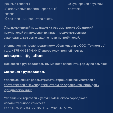
режиме «онлайн»;
3) курьерской службой
4) оформление кредита через банк/
доставки.
лизинг;
5) безналичный расчет по счету.
Уполномоченный продавцом на рассмотрение обращений
покупателей о нарушении их прав, предусмотренных
законодательством о защите прав потребителей:
специалист по послепродажному обслуживанию ООО "ТехноАгро"
тел.: +375 44 514-84-17, адрес электронной почты:
tehnoagroadm@gmail.com
.
Для связи с руководством Вы можете заполнить форму по ссылке:
Связаться с руководством
Уполномоченный рассматривать обращения покупателей в
соответствии с законодательством об обращениях граждан и
юридических лиц:
Управление торговли и услуг Гомельского городского
исполнительного комитета
тел.: +375 232 34-77-35, +375 232 34-77-25.