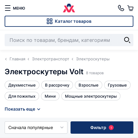
МЕНЮ
Каталог товаров
Главная
Электротранспорт
Электроскутеры
Электроскутеры Volt
8 товаров
Двухместные
В рассрочку
Взрослые
Грузовые
Для пожилых
Мини
Мощные электроскутеры
Права не нужны
Трехколесные
Эндуро 300 кубов
Показать еще
Все
Сначала популярные
Фильтр
1