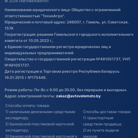
© 2026 «Автовеломото»
Правила публикации отзывов о
Наименование юридического лица: Общество с ограниченной
товаре
ответственностью "ТехноАгро".
Обработка файлов cookie
Юридический и почтовый адрес: 246007, г. Гомель, ул. Советская,
Постановка транспорта на учет
157А
Госрегистрация: решения Гомельского городского исполнительного
Обновления в ЭПТС 2024
комитета от 10.05.2023 г.,
в Едином государственном регистре юридических лиц и
индивидуальных предпринимателей.
Свидетельство о государственной регистрации №491051737, УНП
№491051737.
Дата регистрации в Торговом реестре Республики Беларусь:
16.01.2015 г №175446.
Режим работы: Пн-Вс с 9.00 до 20.00, без перерыва и выходных.
Адрес электронной почты:
zakaz@avtovelomoto.by
Способы оплаты товара:
1) наличными денежными средствами
Способы доставки товара:
экспедитору;
1) транспортным
2) банковской пластиковой карточкой
средством продавца;
экспедитору;
2) из пункта выдачи
3) банковской пластиковой карточкой в
заказов;