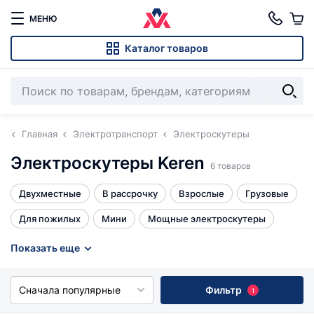
МЕНЮ
Каталог товаров
Главная
Электротранспорт
Электроскутеры
Электроскутеры Keren
6 товаров
Двухместные
В рассрочку
Взрослые
Грузовые
Для пожилых
Мини
Мощные электроскутеры
Права не нужны
Трехколесные
Эндуро 300 кубов
Показать еще
Все
Сначала популярные
Фильтр
1