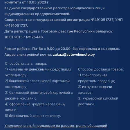
комитета от 10.05.2023 г.,
в Едином государственном регистре юридических лиц и
индивидуальных предпринимателей.
Свидетельство о государственной регистрации №491051737, УНП
№491051737.
Дата регистрации в Торговом реестре Республики Беларусь:
16.01.2015 г №175446.
Режим работы: Пн-Вс с 9.00 до 20.00, без перерыва и выходных.
Адрес электронной почты:
zakaz@avtovelomoto.by
Способы оплаты товара:
1) наличными денежными средствами
Способы доставки товара:
экспедитору;
1) транспортным
2) банковской пластиковой карточкой
средством продавца;
экспедитору;
2) из пункта выдачи
3) банковской пластиковой карточкой в
заказов;
режиме «онлайн»;
3) курьерской службой
4) оформление кредита через банк/
доставки.
лизинг;
5) безналичный расчет по счету.
Уполномоченный продавцом на рассмотрение обращений