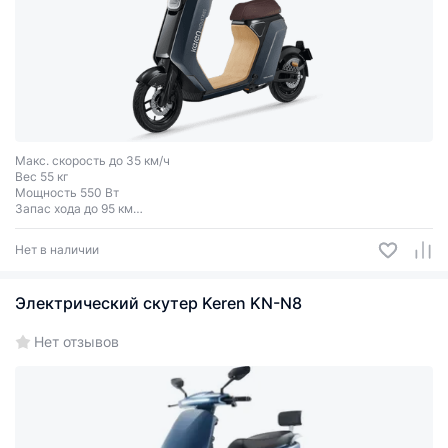
Макс. скорость до 35 км/ч
Вес 55 кг
Мощность 550 Вт
Запас хода до 95 км
Грузоподъёмность до 75 кг
Одноместный
Нет в наличии
Электрический скутер Keren KN-N8
Нет отзывов