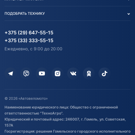
Тест-драйв
Отзыв согласия обработки
Вакансии
персональных данных
Авто и Мото
ПОДОБРАТЬ ТЕХНИКУ
Блог
Согласие на обработку
Агротехника
Партнерам
персональных данных
Огород и дача
Мототехника
Карта сайта
Информация до получения
Водный транспорт
Агротехника
+375 (29) 647-55-15
согласия на обработку
Электротранспорт
Электротранспорт
+375 (33) 333-55-15
персональных данных
Активный отдых и спорт
Лодочные моторные
Ежедневно, с 9:00 до 20:00
Доставка
Здоровье
Оплата
Для дома
Кредит и рассрочка
Дополнительные услуги
Гарантия и возврат
Оставить отзыв
Договор публичной оферты
© 2026 «Автовеломото»
Правила публикации отзывов о
Наименование юридического лица: Общество с ограниченной
товаре
ответственностью "ТехноАгро".
Обработка файлов cookie
Юридический и почтовый адрес: 246007, г. Гомель, ул. Советская,
Постановка транспорта на учет
157А
Госрегистрация: решения Гомельского городского исполнительного
Обновления в ЭПТС 2024