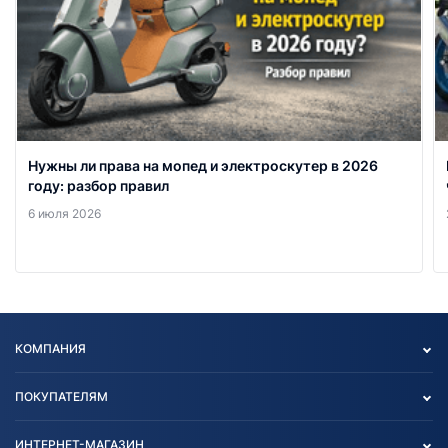
Нужны ли права на мопед и электроскутер в 2026
году: разбор правил
6 июля 2026
КОМПАНИЯ
Опт
ПОКУПАТЕЛЯМ
О нас
Контакты
Политика конфиденциальности
ИНТЕРНЕТ-МАГАЗИН