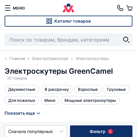
МЕНЮ
Каталог товаров
Главная
Электротранспорт
Электроскутеры
Электроскутеры GreenCamel
20 товаров
Двухместные
В рассрочку
Взрослые
Грузовые
Для пожилых
Мини
Мощные электроскутеры
Права не нужны
Трехколесные
Эндуро 300 кубов
Показать еще
Все
Сначала популярные
Фильтр
1