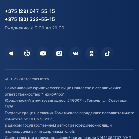
Партнерам
персональных данных
Огород и дача
Мототехника
Карта сайта
Информация до получения
Водный транспорт
Агротехника
+375 (29) 647-55-15
согласия на обработку
Электротранспорт
Электротранспорт
+375 (33) 333-55-15
персональных данных
Активный отдых и спорт
Лодочные моторные
Ежедневно, с 9:00 до 20:00
Доставка
Здоровье
Оплата
Для дома
Кредит и рассрочка
Дополнительные услуги
Гарантия и возврат
Оставить отзыв
Договор публичной оферты
© 2026 «Автовеломото»
Правила публикации отзывов о
Наименование юридического лица: Общество с ограниченной
товаре
ответственностью "ТехноАгро".
Обработка файлов cookie
Юридический и почтовый адрес: 246007, г. Гомель, ул. Советская,
Постановка транспорта на учет
157А
Госрегистрация: решения Гомельского городского исполнительного
Обновления в ЭПТС 2024
комитета от 10.05.2023 г.,
в Едином государственном регистре юридических лиц и
индивидуальных предпринимателей.
Свидетельство о государственной регистрации №491051737, УНП