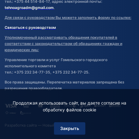
тел.: +375 44 514-84-17, адрес электронной почты:
tehnoagroadm@gmail.com
.
Для связи с руководством Вы можете заполнить форму по ссылке:
Связаться с руководством
Уполномоченный рассматривать обращения покупателей в
соответствии с законодательством об обращениях граждан и
юридических лиц:
Управление торговли и услуг Гомельского городского
исполнительного комитета
тел.: +375 232 34-77-35, +375 232 34-77-25.
Все права защищены. Перепечатка материалов запрещена без
разрешения правообладателя.
Продолжая использовать сайт, вы даете согласие на
обработку файлов cookie
Разработка сайта
— Новый Сайт
Закрыть
Фильтр