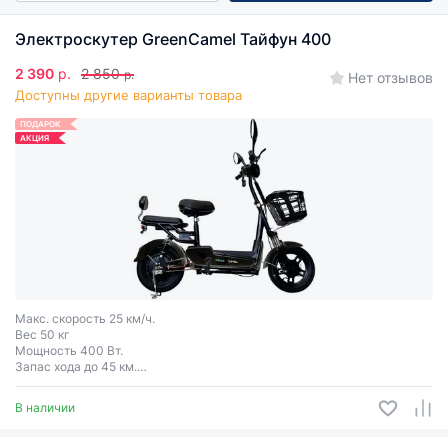
Электроскутер GreenCamel Тайфун 400
2 390
р.
2 850
р.
Нет отзывов
Доступны другие варианты товара
ПОДАРОК
АКЦИЯ
Макс. скорость 25 км/ч.
Вес 50 кг
Мощность 400 Вт.
Запас хода до 45 км.
Грузоподъёмность 120 кг.
4 цвета
В наличии