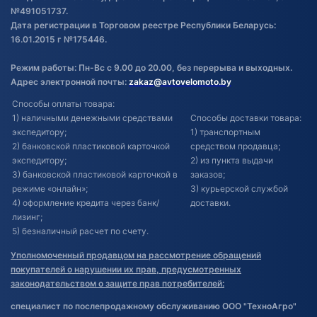
№491051737.
Дата регистрации в Торговом реестре Республики Беларусь:
16.01.2015 г №175446.
Режим работы: Пн-Вс с 9.00 до 20.00, без перерыва и выходных.
Адрес электронной почты:
zakaz@avtovelomoto.by
Способы оплаты товара:
1) наличными денежными средствами
Способы доставки товара:
экспедитору;
1) транспортным
2) банковской пластиковой карточкой
средством продавца;
экспедитору;
2) из пункта выдачи
3) банковской пластиковой карточкой в
заказов;
режиме «онлайн»;
3) курьерской службой
4) оформление кредита через банк/
доставки.
лизинг;
5) безналичный расчет по счету.
Уполномоченный продавцом на рассмотрение обращений
покупателей о нарушении их прав, предусмотренных
законодательством о защите прав потребителей:
специалист по послепродажному обслуживанию ООО "ТехноАгро"