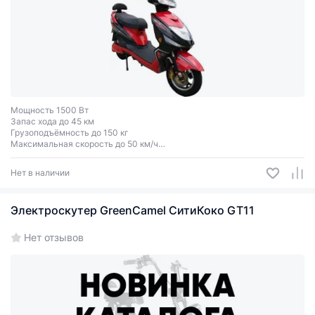
Мощность 1500 Вт
Запас хода до 45 км
Грузоподъёмность до 150 кг
Максимальная скорость до 50 км/ч
Одноместный - Двухместный
Нет в наличии
Электроскутер GreenCamel СитиКоко GT11
Нет отзывов