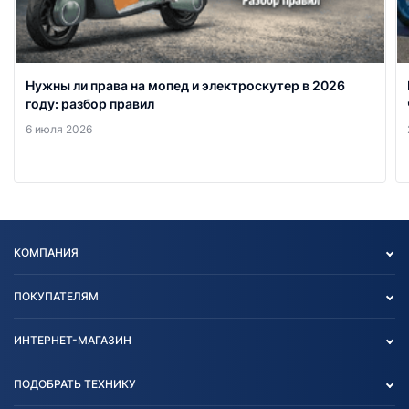
Нужны ли права на мопед и электроскутер в 2026
году: разбор правил
6 июля 2026
КОМПАНИЯ
Опт
ПОКУПАТЕЛЯМ
О нас
Контакты
Политика конфиденциальности
ИНТЕРНЕТ-МАГАЗИН
Тест-драйв
Отзыв согласия обработки
Вакансии
персональных данных
Авто и Мото
ПОДОБРАТЬ ТЕХНИКУ
Блог
Согласие на обработку
Агротехника