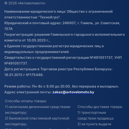
Договор публичной оферты
© 2026 «Автовеломото»
Правила публикации отзывов о
Наименование юридического лица: Общество с ограниченной
товаре
ответственностью "ТехноАгро".
Обработка файлов cookie
Юридический и почтовый адрес: 246007, г. Гомель, ул. Советская,
Постановка транспорта на учет
157А
Госрегистрация: решения Гомельского городского исполнительного
Обновления в ЭПТС 2024
комитета от 10.05.2023 г.,
в Едином государственном регистре юридических лиц и
индивидуальных предпринимателей.
Свидетельство о государственной регистрации №491051737, УНП
№491051737.
Дата регистрации в Торговом реестре Республики Беларусь:
16.01.2015 г №175446.
Режим работы: Пн-Вс с 9.00 до 20.00, без перерыва и выходных.
Адрес электронной почты:
zakaz@avtovelomoto.by
Способы оплаты товара:
1) наличными денежными средствами
Способы доставки товара:
экспедитору;
1) транспортным
2) банковской пластиковой карточкой
средством продавца;
экспедитору;
2) из пункта выдачи