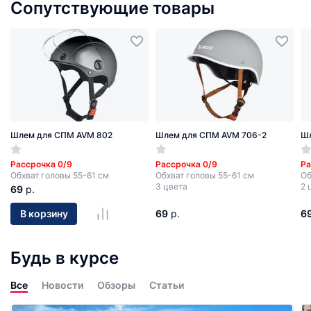
Сопутствующие товары
Шлем для СПМ AVM 802
Шлем для СПМ AVM 706-2
Шл
Рассрочка 0/9
Рассрочка 0/9
Ра
Обхват головы 55-61 см
Обхват головы 55-61 см
Об
3 цвета
2 
69
р.
69
р.
6
В корзину
Будь в курсе
Все
Новости
Обзоры
Статьи