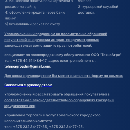
3) банковской пластиковой карточкой в
заказов;
режиме «онлайн»;
3) курьерской службой
4) оформление кредита через банк/
доставки.
лизинг;
5) безналичный расчет по счету.
Уполномоченный продавцом на рассмотрение обращений
покупателей о нарушении их прав, предусмотренных
законодательством о защите прав потребителей:
специалист по послепродажному обслуживанию ООО "ТехноАгро"
тел.: +375 44 514-84-17, адрес электронной почты:
tehnoagroadm@gmail.com
.
Для связи с руководством Вы можете заполнить форму по ссылке:
Связаться с руководством
Уполномоченный рассматривать обращения покупателей в
соответствии с законодательством об обращениях граждан и
юридических лиц:
Управление торговли и услуг Гомельского городского
исполнительного комитета
тел.: +375 232 34-77-35, +375 232 34-77-25.