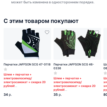
может быть изменена в одностороннем порядке.
С этим товаром покупают
Перчатки JAFFSON SCG 47-0118
Перчатки JAFFSON SCG 46-
Шл
0336
0
Шлем + перчатки +
электровелосипед/
Шлем + перчатки +
Шл
электросамокат = скидка 20
электровелосипед/
эл
рублей!
электросамокат = скидка 20
эл
Женская модель.
рублей!
ру
Короткие пальцы.
Короткие пальцы.
Ра
34
р.
35
р.
8
Сезон - лето.
Сезон - лето.
Состав: полиэстер, полиуретан,
Состав: полиэстер, полиуретан,
нейлон.
нейлон.