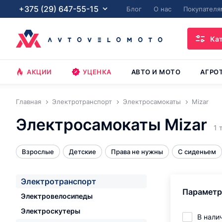
+375 (29) 647-55-15
Блог
О нас
Покупателя
Ка
АКЦИИ
УЦЕНКА
АВТО И МОТО
АГРО
Главная
Электротранспорт
Электросамокаты
Mizar
Электросамокаты Mizar
1 
Взрослые
Детские
Права не нужны
С сиденьем
Электротранспорт
Парамет
Электровелосипеды
Электроскутеры
В нали