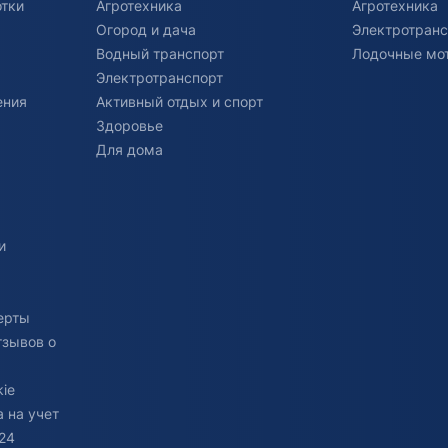
отки
Агротехника
Агротехника
Огород и дача
Электротранс
Водный транспорт
Лодочные мо
Электротранспорт
ения
Активный отдых и спорт
Здоровье
Для дома
и
ерты
тзывов о
ie
 на учет
24