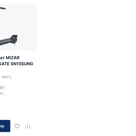
ат MIZAR
GATE SN10SUNG
 км/ч;
Вт;
м;
 кг;
10".
ну