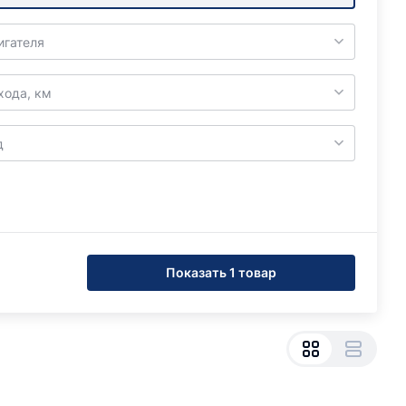
игателя
хода, км
д
Показать 1 товар