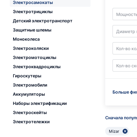
Электросамокаты
Электротрициклы
Мощность
Детский электротранспорт
Защитные шлемы
Диаметр 
Моноколеса
Электроколяски
Кол-во ко
Электромотоциклы
Кол-во с
Электроквадроциклы
Гироскутеры
Электромобили
Больше фи
Аккумуляторы
Наборы электрификации
Электроскейты
Сначала попу
Электротележки
Mizar