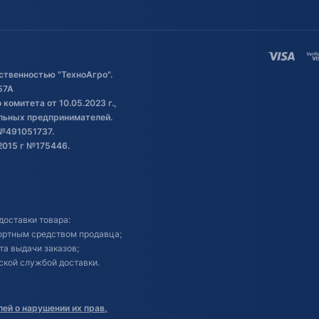
ственностью "ТехноАгро".
57А
комитета от 10.05.2023 г.,
альных предпринимателей.
№491051737.
2015 г №175446.
доставки товара:
портным средством продавца;
кта выдачи заказов;
ской службой доставки.
ей о нарушении их прав,