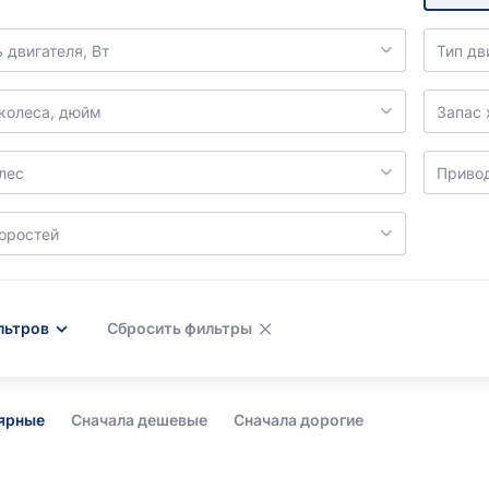
 двигателя, Вт
Тип дв
колеса, дюйм
Запас 
лес
Приво
коростей
льтров
Сбросить фильтры
лярные
Сначала дешевые
Сначала дорогие