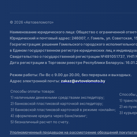
© 2026 «Автовеломото»
Наименование юридического лица: Общество с ограниченной ответ
Юридический и почтовый адрес: 246007, г. Гомель, ул. Советская, 1
Госрегистрация: решения Гомельского городского исполнительного 
в Едином государственном регистре юридических лиц и индивиду
Свидетельство о государственной регистрации №491051737, УНП 
Дата регистрации в Торговом реестре Республики Беларусь: 16.01.
Режим работы: Пн-Вс с 9.00 до 20.00, без перерыва и выходных.
Адрес электронной почты:
zakaz@avtovelomoto.by
Способы оплаты товара:
Способы 
1) наличными денежными средствами экспедитору;
1) транс
2) банковской пластиковой карточкой экспедитору;
2) из пун
3) банковской пластиковой карточкой в режиме «онлайн»;
3) курьер
4) оформление кредита через банк/лизинг;
5) безналичный расчет по счету.
Уполномоченный продавцом на рассмотрение обращений покупател