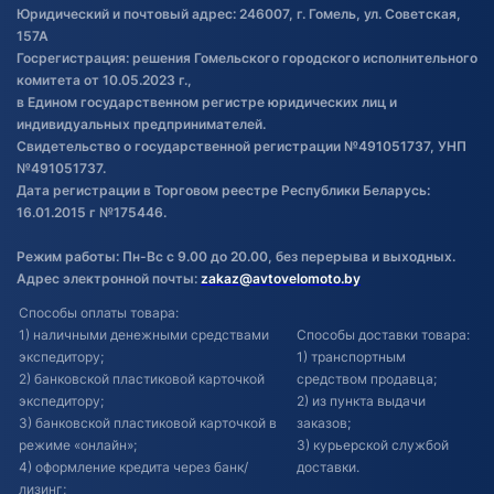
Обработка файлов cookie
Юридический и почтовый адрес: 246007, г. Гомель, ул. Советская,
Постановка транспорта на учет
157А
Госрегистрация: решения Гомельского городского исполнительного
Обновления в ЭПТС 2024
комитета от 10.05.2023 г.,
в Едином государственном регистре юридических лиц и
индивидуальных предпринимателей.
Свидетельство о государственной регистрации №491051737, УНП
№491051737.
Дата регистрации в Торговом реестре Республики Беларусь:
16.01.2015 г №175446.
Режим работы: Пн-Вс с 9.00 до 20.00, без перерыва и выходных.
Адрес электронной почты:
zakaz@avtovelomoto.by
Способы оплаты товара:
1) наличными денежными средствами
Способы доставки товара:
экспедитору;
1) транспортным
2) банковской пластиковой карточкой
средством продавца;
экспедитору;
2) из пункта выдачи
3) банковской пластиковой карточкой в
заказов;
режиме «онлайн»;
3) курьерской службой
4) оформление кредита через банк/
доставки.
лизинг;