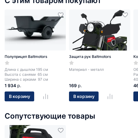
С этим товаром покупают
Полуприцеп Baltmotors
Защита рук Baltmotors
Ко
Длина с дышлом 195 см
Материал - металл
Об
Высота с санями 65 см
Ра
Ширина с арками 97 см
40
1 934
р.
169
р.
4
В корзину
В корзину
Сопутствующие товары