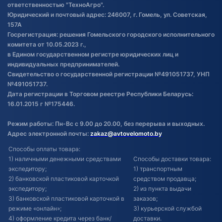
товаре
ответственностью "ТехноАгро".
Обработка файлов cookie
Юридический и почтовый адрес: 246007, г. Гомель, ул. Советская,
Постановка транспорта на учет
157А
Госрегистрация: решения Гомельского городского исполнительного
Обновления в ЭПТС 2024
комитета от 10.05.2023 г.,
в Едином государственном регистре юридических лиц и
индивидуальных предпринимателей.
Свидетельство о государственной регистрации №491051737, УНП
№491051737.
Дата регистрации в Торговом реестре Республики Беларусь:
16.01.2015 г №175446.
Режим работы: Пн-Вс с 9.00 до 20.00, без перерыва и выходных.
Адрес электронной почты:
zakaz@avtovelomoto.by
Способы оплаты товара:
1) наличными денежными средствами
Способы доставки товара:
экспедитору;
1) транспортным
2) банковской пластиковой карточкой
средством продавца;
экспедитору;
2) из пункта выдачи
3) банковской пластиковой карточкой в
заказов;
режиме «онлайн»;
3) курьерской службой
4) оформление кредита через банк/
доставки.