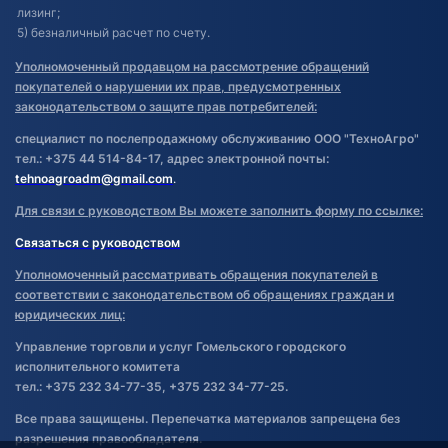
лизинг;
5) безналичный расчет по счету.
Уполномоченный продавцом на рассмотрение обращений
покупателей о нарушении их прав, предусмотренных
законодательством о защите прав потребителей:
специалист по послепродажному обслуживанию ООО "ТехноАгро"
тел.: +375 44 514-84-17, адрес электронной почты:
tehnoagroadm@gmail.com
.
Для связи с руководством Вы можете заполнить форму по ссылке:
Связаться с руководством
Уполномоченный рассматривать обращения покупателей в
соответствии с законодательством об обращениях граждан и
юридических лиц:
Управление торговли и услуг Гомельского городского
исполнительного комитета
тел.: +375 232 34-77-35, +375 232 34-77-25.
Все права защищены. Перепечатка материалов запрещена без
разрешения правообладателя.