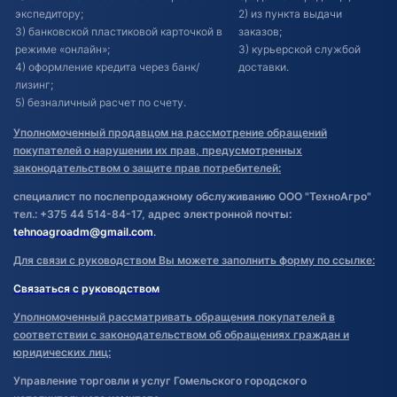
экспедитору;
2) из пункта выдачи
3) банковской пластиковой карточкой в
заказов;
режиме «онлайн»;
3) курьерской службой
4) оформление кредита через банк/
доставки.
лизинг;
5) безналичный расчет по счету.
Уполномоченный продавцом на рассмотрение обращений
покупателей о нарушении их прав, предусмотренных
законодательством о защите прав потребителей:
специалист по послепродажному обслуживанию ООО "ТехноАгро"
тел.: +375 44 514-84-17, адрес электронной почты:
tehnoagroadm@gmail.com
.
Для связи с руководством Вы можете заполнить форму по ссылке:
Связаться с руководством
Уполномоченный рассматривать обращения покупателей в
соответствии с законодательством об обращениях граждан и
юридических лиц:
Управление торговли и услуг Гомельского городского