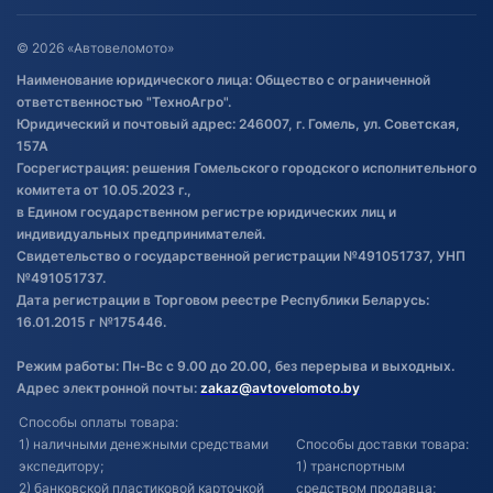
Оставить отзыв
Договор публичной оферты
© 2026 «Автовеломото»
Правила публикации отзывов о
Наименование юридического лица: Общество с ограниченной
товаре
ответственностью "ТехноАгро".
Обработка файлов cookie
Юридический и почтовый адрес: 246007, г. Гомель, ул. Советская,
Постановка транспорта на учет
157А
Госрегистрация: решения Гомельского городского исполнительного
Обновления в ЭПТС 2024
комитета от 10.05.2023 г.,
в Едином государственном регистре юридических лиц и
индивидуальных предпринимателей.
Свидетельство о государственной регистрации №491051737, УНП
№491051737.
Дата регистрации в Торговом реестре Республики Беларусь:
16.01.2015 г №175446.
Режим работы: Пн-Вс с 9.00 до 20.00, без перерыва и выходных.
Адрес электронной почты:
zakaz@avtovelomoto.by
Способы оплаты товара:
1) наличными денежными средствами
Способы доставки товара:
экспедитору;
1) транспортным
2) банковской пластиковой карточкой
средством продавца;