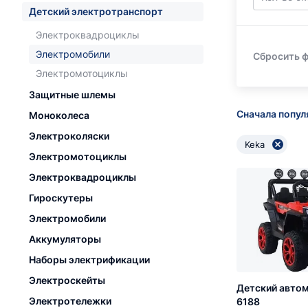
Детский электротранспорт
Электроквадроциклы
Электромобили
Сбросить 
Электромотоциклы
Защитные шлемы
Сначала попу
Моноколеса
Электроколяски
Keka
Электромотоциклы
Электроквадроциклы
Гироскутеры
Электромобили
Аккумуляторы
Наборы электрификации
Электроскейты
Детский автом
Электротележки
6188