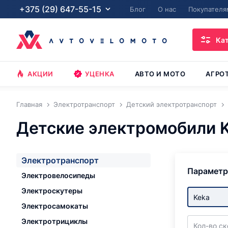
+375 (29) 647-55-15
Блог
О нас
Покупателя
Ка
АКЦИИ
УЦЕНКА
АВТО И МОТО
АГРО
Главная
Электротранспорт
Детский электротранспорт
Детские электромобили 
Электротранспорт
Парамет
Электровелосипеды
Электроскутеры
Keka
Электросамокаты
Электротрициклы
Кол-во с