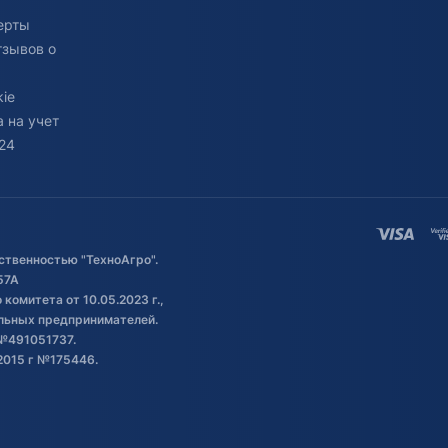
ерты
тзывов о
ie
 на учет
24
ственностью "ТехноАгро".
57А
комитета от 10.05.2023 г.,
альных предпринимателей.
№491051737.
2015 г №175446.