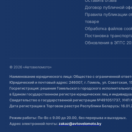
Оставить отзыв
Договор публичной оф
Правила публикации о
товаре
Обработка файлов cook
Постановка транспорта
Обновления в ЭПТС 20
© 2026 «Автовеломото»
Наименование юридического лица: Общество с ограниченной ответ
Юридический и почтовый адрес: 246007, г. Гомель, ул. Советская, 1
Госрегистрация: решения Гомельского городского исполнительного 
в Едином государственном регистре юридических лиц и индивиду
Свидетельство о государственной регистрации №491051737, УНП 
Дата регистрации в Торговом реестре Республики Беларусь: 16.01.
Режим работы: Пн-Вс с 9.00 до 20.00, без перерыва и выходных.
Адрес электронной почты:
zakaz@avtovelomoto.by