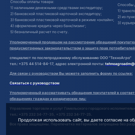
Способы оплаты товара:
Способы 
1) наличными денежными средствами экспедитору;
1) транс
2) банковской пластиковой карточкой экспедитору;
2) из пун
3) банковской пластиковой карточкой в режиме «онлайн»;
3) курьер
4) оформление кредита через банк/лизинг;
5) безналичный расчет по счету.
Уполномоченный продавцом на рассмотрение обращений покупател
предусмотренных законодательством о защите прав потребителей
специалист по послепродажному обслуживанию ООО "ТехноАгро"
тел.: +375 44 514-84-17, адрес электронной почты:
tehnoagroadm@
Для связи с руководством Вы можете заполнить форму по ссылке:
Связаться с руководством
Уполномоченный рассматривать обращения покупателей в соответ
обращениях граждан и юридических лиц:
Управление торговли и услуг Гомельского городского исполнитель
тел.: +375 232 34-77-35, +375 232 34-77-25.
Продолжая использовать сайт, вы даете согласие на об
Все права защищены. Перепечатка материалов запрещена без раз