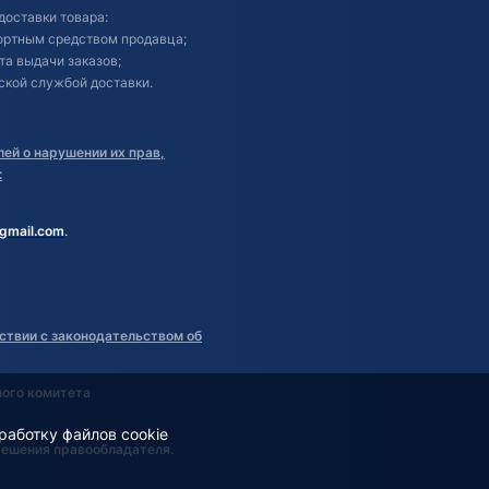
доставки товара:
портным средством продавца;
кта выдачи заказов;
ской службой доставки.
ей о нарушении их прав,
:
gmail.com
.
ствии с законодательством об
ного комитета
работку файлов cookie
решения правообладателя.