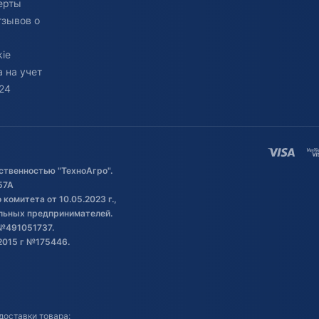
ерты
тзывов о
ie
 на учет
24
ственностью "ТехноАгро".
57А
комитета от 10.05.2023 г.,
альных предпринимателей.
№491051737.
2015 г №175446.
доставки товара: