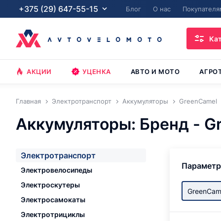
+375 (29) 647-55-15
Блог
О нас
Покупателя
Ка
АКЦИИ
УЦЕНКА
АВТО И МОТО
АГРО
Главная
Электротранспорт
Аккумуляторы
GreenCamel
Аккумуляторы: Бренд - G
Электротранспорт
Парамет
Электровелосипеды
Электроскутеры
GreenCam
Электросамокаты
Электротрициклы