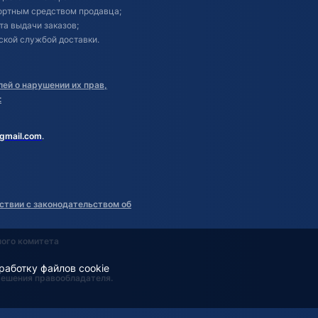
портным средством продавца;
кта выдачи заказов;
ской службой доставки.
ей о нарушении их прав,
:
gmail.com
.
ствии с законодательством об
ного комитета
работку файлов cookie
решения правообладателя.