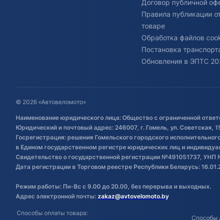
Договор публичной оф
Правила публикации о
товаре
Обработка файлов cook
Постановка транспорта
Обновления в ЭПТС 20
© 2026 «Автовеломото»
Наименование юридического лица: Общество с ограниченной ответ
Юридический и почтовый адрес: 246007, г. Гомель, ул. Советская, 1
Госрегистрация: решения Гомельского городского исполнительного 
в Едином государственном регистре юридических лиц и индивиду
Свидетельство о государственной регистрации №491051737, УНП 
Дата регистрации в Торговом реестре Республики Беларусь: 16.01.
Режим работы: Пн-Вс с 9.00 до 20.00, без перерыва и выходных.
Адрес электронной почты:
zakaz@avtovelomoto.by
Способы оплаты товара:
Способы 