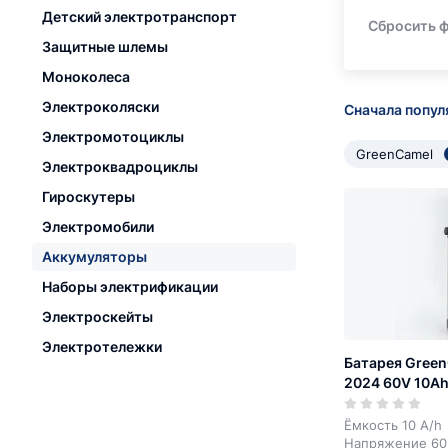
Детский электротранспорт
Сбросить 
Защитные шлемы
Моноколеса
Электроколяски
Сначала попу
Электромотоциклы
GreenCamel
Электроквадроциклы
Гироскутеры
Электромобили
Аккумуляторы
Наборы электрификации
Электроскейты
Электротележки
Батарея Green
2024 60V 10A
Ёмкость 10 A/h
Напряжение 60