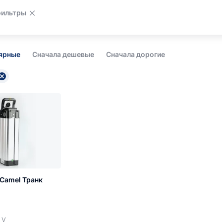
фильтры
лярные
Сначала дешевые
Сначала дорогие
Camel Транк
h
 V