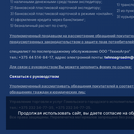
1) наличными денежными средствами экспедитору;
1) транс
2) банковской пластиковой карточкой экспедитору;
2) из пун
3) банковской пластиковой карточкой в режиме «онлайн»;
3) курьер
4) оформление кредита через банк/лизинг;
5) безналичный расчет по счету.
Уполномоченный продавцом на рассмотрение обращений покупател
предусмотренных законодательством о защите прав потребителей
специалист по послепродажному обслуживанию ООО "ТехноАгро"
тел.: +375 44 514-84-17, адрес электронной почты:
tehnoagroadm@
Для связи с руководством Вы можете заполнить форму по ссылке:
Связаться с руководством
Уполномоченный рассматривать обращения покупателей в соответ
обращениях граждан и юридических лиц:
Управление торговли и услуг Гомельского городского исполнитель
тел.: +375 232 34-77-35, +375 232 34-77-25.
Продолжая использовать сайт, вы даете согласие на об
Все права защищены. Перепечатка материалов запрещена без раз