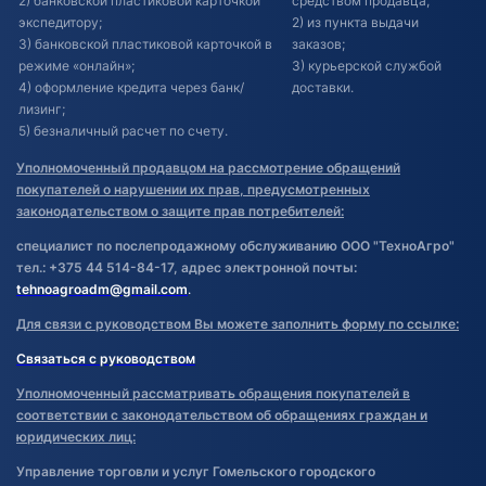
2) банковской пластиковой карточкой
средством продавца;
экспедитору;
2) из пункта выдачи
3) банковской пластиковой карточкой в
заказов;
режиме «онлайн»;
3) курьерской службой
4) оформление кредита через банк/
доставки.
лизинг;
5) безналичный расчет по счету.
Уполномоченный продавцом на рассмотрение обращений
покупателей о нарушении их прав, предусмотренных
законодательством о защите прав потребителей:
специалист по послепродажному обслуживанию ООО "ТехноАгро"
тел.: +375 44 514-84-17, адрес электронной почты:
tehnoagroadm@gmail.com
.
Для связи с руководством Вы можете заполнить форму по ссылке:
Связаться с руководством
Уполномоченный рассматривать обращения покупателей в
соответствии с законодательством об обращениях граждан и
юридических лиц:
Управление торговли и услуг Гомельского городского