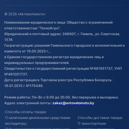
Оставить отзыв
Договор публичной оферты
© 2026 «Автовеломото»
Правила публикации отзывов о
Наименование юридического лица: Общество с ограниченной
товаре
ответственностью "ТехноАгро".
Обработка файлов cookie
Юридический и почтовый адрес: 246007, г. Гомель, ул. Советская,
Постановка транспорта на учет
157А
Госрегистрация: решения Гомельского городского исполнительного
Обновления в ЭПТС 2024
комитета от 10.05.2023 г.,
в Едином государственном регистре юридических лиц и
индивидуальных предпринимателей.
Свидетельство о государственной регистрации №491051737, УНП
№491051737.
Дата регистрации в Торговом реестре Республики Беларусь:
16.01.2015 г №175446.
Режим работы: Пн-Вс с 9.00 до 20.00, без перерыва и выходных.
Адрес электронной почты:
zakaz@avtovelomoto.by
Способы оплаты товара:
1) наличными денежными средствами
Способы доставки товара:
экспедитору;
1) транспортным