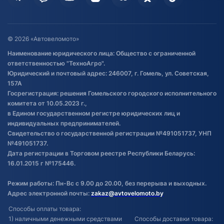
Гарантия и возврат
Оставить отзыв
Договор публичной оферты
© 2026 «Автовеломото»
Правила публикации отзывов о
Наименование юридического лица: Общество с ограниченной
товаре
ответственностью "ТехноАгро".
Обработка файлов cookie
Юридический и почтовый адрес: 246007, г. Гомель, ул. Советская,
Постановка транспорта на учет
157А
Госрегистрация: решения Гомельского городского исполнительного
Обновления в ЭПТС 2024
комитета от 10.05.2023 г.,
в Едином государственном регистре юридических лиц и
индивидуальных предпринимателей.
Свидетельство о государственной регистрации №491051737, УНП
№491051737.
Дата регистрации в Торговом реестре Республики Беларусь:
16.01.2015 г №175446.
Режим работы: Пн-Вс с 9.00 до 20.00, без перерыва и выходных.
Адрес электронной почты:
zakaz@avtovelomoto.by
Способы оплаты товара:
1) наличными денежными средствами
Способы доставки товара: