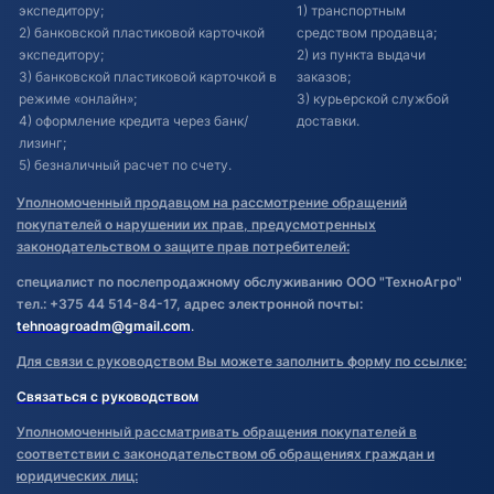
экспедитору;
1) транспортным
2) банковской пластиковой карточкой
средством продавца;
экспедитору;
2) из пункта выдачи
3) банковской пластиковой карточкой в
заказов;
режиме «онлайн»;
3) курьерской службой
4) оформление кредита через банк/
доставки.
лизинг;
5) безналичный расчет по счету.
Уполномоченный продавцом на рассмотрение обращений
покупателей о нарушении их прав, предусмотренных
законодательством о защите прав потребителей:
специалист по послепродажному обслуживанию ООО "ТехноАгро"
тел.: +375 44 514-84-17, адрес электронной почты:
tehnoagroadm@gmail.com
.
Для связи с руководством Вы можете заполнить форму по ссылке:
Связаться с руководством
Уполномоченный рассматривать обращения покупателей в
соответствии с законодательством об обращениях граждан и
юридических лиц: