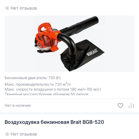
Нет отзывов
Бензиновый двигатель: 750 Вт,
3
Макс. производительность 720 м
/ч
Макс. скорость воздушного потока 180 км/ч (50 м/с)
Тканевый мусоросборник объемом 50 литров.
Нет в наличии
Воздуходувка бензиновая Brait BGB-520
Нет отзывов