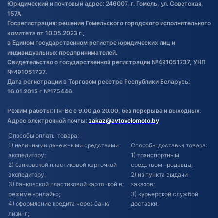
Обработка файлов cookie
Юридический и почтовый адрес: 246007, г. Гомель, ул. Советская,
Постановка транспорта на учет
157А
Госрегистрация: решения Гомельского городского исполнительного
Обновления в ЭПТС 2024
комитета от 10.05.2023 г.,
в Едином государственном регистре юридических лиц и
индивидуальных предпринимателей.
Свидетельство о государственной регистрации №491051737, УНП
№491051737.
Дата регистрации в Торговом реестре Республики Беларусь:
16.01.2015 г №175446.
Режим работы: Пн-Вс с 9.00 до 20.00, без перерыва и выходных.
Адрес электронной почты:
zakaz@avtovelomoto.by
Способы оплаты товара:
1) наличными денежными средствами
Способы доставки товара:
экспедитору;
1) транспортным
2) банковской пластиковой карточкой
средством продавца;
экспедитору;
2) из пункта выдачи
3) банковской пластиковой карточкой в
заказов;
режиме «онлайн»;
3) курьерской службой
4) оформление кредита через банк/
доставки.
лизинг;