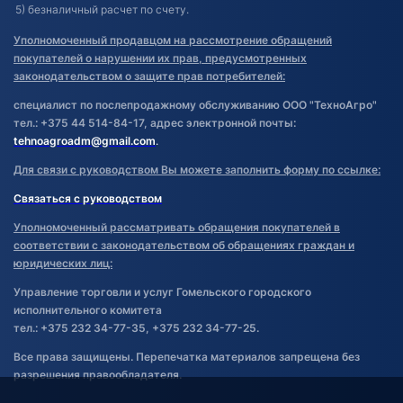
5) безналичный расчет по счету.
Уполномоченный продавцом на рассмотрение обращений
покупателей о нарушении их прав, предусмотренных
законодательством о защите прав потребителей:
специалист по послепродажному обслуживанию ООО "ТехноАгро"
тел.: +375 44 514-84-17, адрес электронной почты:
tehnoagroadm@gmail.com
.
Для связи с руководством Вы можете заполнить форму по ссылке:
Связаться с руководством
Уполномоченный рассматривать обращения покупателей в
соответствии с законодательством об обращениях граждан и
юридических лиц:
Управление торговли и услуг Гомельского городского
исполнительного комитета
тел.: +375 232 34-77-35, +375 232 34-77-25.
Все права защищены. Перепечатка материалов запрещена без
разрешения правообладателя.