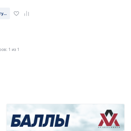
туплении
ов: 1 из 1