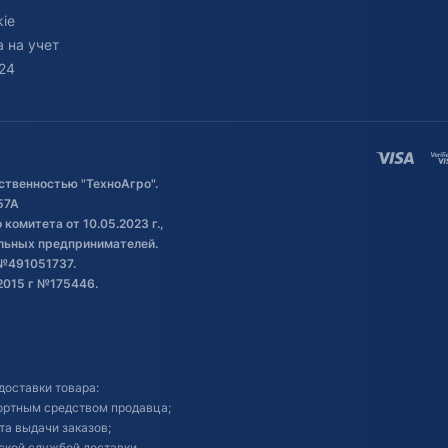
ie
 на учет
24
ственностью "ТехноАгро".
57А
комитета от 10.05.2023 г.,
альных предпринимателей.
№491051737.
2015 г №175446.
доставки товара:
портным средством продавца;
кта выдачи заказов;
ской службой доставки.