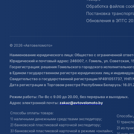
Обработка файлов cook
Постановка транспорта
Обновления в ЭПТС 20
© 2026 «Автовеломото»
Наименование юридического лица: Общество с ограниченной ответ
Юридический и почтовый адрес: 246007, г. Гомель, ул. Советская, 1
Госрегистрация: решения Гомельского городского исполнительного 
в Едином государственном регистре юридических лиц и индивиду
Свидетельство о государственной регистрации №491051737, УНП 
Дата регистрации в Торговом реестре Республики Беларусь: 16.01.
Режим работы: Пн-Вс с 9.00 до 20.00, без перерыва и выходных.
Адрес электронной почты:
zakaz@avtovelomoto.by
Способы оплаты товара:
Способы 
1) наличными денежными средствами экспедитору;
1) транс
2) банковской пластиковой карточкой экспедитору;
2) из пун
3) банковской пластиковой карточкой в режиме «онлайн»;
3) курьер