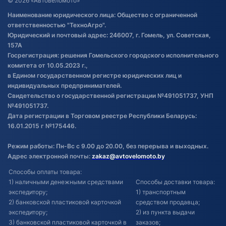
© 2026 «Автовеломото»
Правила публикации отзывов о
Наименование юридического лица: Общество с ограниченной
товаре
ответственностью "ТехноАгро".
Обработка файлов cookie
Юридический и почтовый адрес: 246007, г. Гомель, ул. Советская,
Постановка транспорта на учет
157А
Госрегистрация: решения Гомельского городского исполнительного
Обновления в ЭПТС 2024
комитета от 10.05.2023 г.,
в Едином государственном регистре юридических лиц и
индивидуальных предпринимателей.
Свидетельство о государственной регистрации №491051737, УНП
№491051737.
Дата регистрации в Торговом реестре Республики Беларусь:
16.01.2015 г №175446.
Режим работы: Пн-Вс с 9.00 до 20.00, без перерыва и выходных.
Адрес электронной почты:
zakaz@avtovelomoto.by
Способы оплаты товара:
1) наличными денежными средствами
Способы доставки товара:
экспедитору;
1) транспортным
2) банковской пластиковой карточкой
средством продавца;
экспедитору;
2) из пункта выдачи
3) банковской пластиковой карточкой в
заказов;