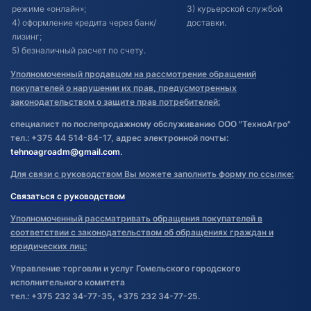
режиме «онлайн»;
3) курьерской службой
4) оформление кредита через банк/
доставки.
лизинг;
5) безналичный расчет по счету.
Уполномоченный продавцом на рассмотрение обращений
покупателей о нарушении их прав, предусмотренных
законодательством о защите прав потребителей:
специалист по послепродажному обслуживанию ООО "ТехноАгро"
тел.: +375 44 514-84-17, адрес электронной почты:
tehnoagroadm@gmail.com
.
Для связи с руководством Вы можете заполнить форму по ссылке:
Связаться с руководством
Уполномоченный рассматривать обращения покупателей в
соответствии с законодательством об обращениях граждан и
юридических лиц:
Управление торговли и услуг Гомельского городского
исполнительного комитета
тел.: +375 232 34-77-35, +375 232 34-77-25.