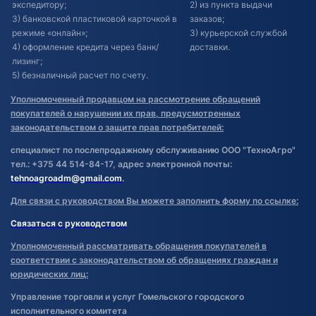
экспедитору;
2) из пункта выдачи
3) банковской пластиковой карточкой в
заказов;
режиме «онлайн»;
3) курьерской службой
4) оформление кредита через банк/
доставки.
лизинг;
5) безналичный расчет по счету.
Уполномоченный продавцом на рассмотрение обращений
покупателей о нарушении их прав, предусмотренных
законодательством о защите прав потребителей:
специалист по послепродажному обслуживанию ООО "ТехноАгро"
тел.: +375 44 514-84-17, адрес электронной почты:
tehnoagroadm@gmail.com
.
Для связи с руководством Вы можете заполнить форму по ссылке:
Связаться с руководством
Уполномоченный рассматривать обращения покупателей в
соответствии с законодательством об обращениях граждан и
юридических лиц:
Управление торговли и услуг Гомельского городского
исполнительного комитета