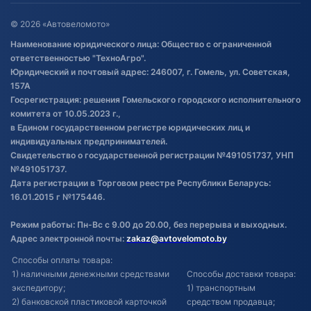
Оставить отзыв
Договор публичной оферты
© 2026 «Автовеломото»
Правила публикации отзывов о
Наименование юридического лица: Общество с ограниченной
товаре
ответственностью "ТехноАгро".
Обработка файлов cookie
Юридический и почтовый адрес: 246007, г. Гомель, ул. Советская,
Постановка транспорта на учет
157А
Госрегистрация: решения Гомельского городского исполнительного
Обновления в ЭПТС 2024
комитета от 10.05.2023 г.,
в Едином государственном регистре юридических лиц и
индивидуальных предпринимателей.
Свидетельство о государственной регистрации №491051737, УНП
№491051737.
Дата регистрации в Торговом реестре Республики Беларусь:
16.01.2015 г №175446.
Режим работы: Пн-Вс с 9.00 до 20.00, без перерыва и выходных.
Адрес электронной почты:
zakaz@avtovelomoto.by
Способы оплаты товара:
1) наличными денежными средствами
Способы доставки товара:
экспедитору;
1) транспортным
2) банковской пластиковой карточкой
средством продавца;