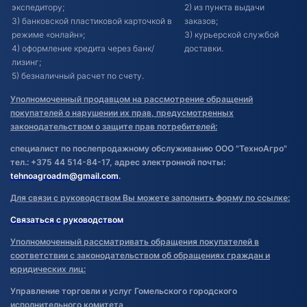
экспедитору;
2) из пункта выдачи
3) банковской пластиковой карточкой в
заказов;
режиме «онлайн»;
3) курьерской службой
4) оформление кредита через банк/
доставки.
лизинг;
5) безналичный расчет по счету.
Уполномоченный продавцом на рассмотрение обращений
покупателей о нарушении их прав, предусмотренных
законодательством о защите прав потребителей:
специалист по послепродажному обслуживанию ООО "ТехноАгро"
тел.: +375 44 514-84-17, адрес электронной почты:
tehnoagroadm@gmail.com
.
Для связи с руководством Вы можете заполнить форму по ссылке:
Связаться с руководством
Уполномоченный рассматривать обращения покупателей в
соответствии с законодательством об обращениях граждан и
юридических лиц:
Управление торговли и услуг Гомельского городского
исполнительного комитета