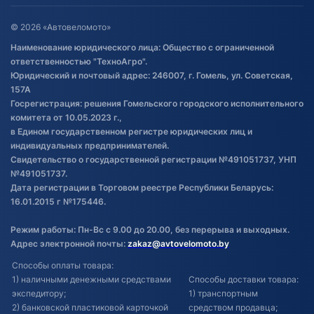
Оставить отзыв
Договор публичной оферты
© 2026 «Автовеломото»
Правила публикации отзывов о
Наименование юридического лица: Общество с ограниченной
товаре
ответственностью "ТехноАгро".
Обработка файлов cookie
Юридический и почтовый адрес: 246007, г. Гомель, ул. Советская,
Постановка транспорта на учет
157А
Госрегистрация: решения Гомельского городского исполнительного
Обновления в ЭПТС 2024
комитета от 10.05.2023 г.,
в Едином государственном регистре юридических лиц и
индивидуальных предпринимателей.
Свидетельство о государственной регистрации №491051737, УНП
№491051737.
Дата регистрации в Торговом реестре Республики Беларусь:
16.01.2015 г №175446.
Режим работы: Пн-Вс с 9.00 до 20.00, без перерыва и выходных.
Адрес электронной почты:
zakaz@avtovelomoto.by
Способы оплаты товара:
1) наличными денежными средствами
Способы доставки товара:
экспедитору;
1) транспортным
2) банковской пластиковой карточкой
средством продавца;