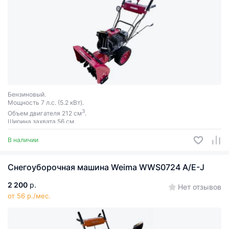
Бензиновый.
Мощность 7 л.с. (5.2 кВт).
3
Объем двигателя 212 см
.
Ширина захвата 56 см.
В наличии
Снегоуборочная машина Weima WWS0724 A/E-J
2 200
р.
Нет отзывов
от 56 р./мес.