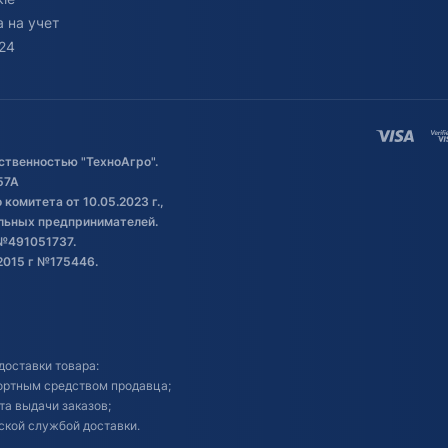
 на учет
24
ственностью "ТехноАгро".
57А
комитета от 10.05.2023 г.,
альных предпринимателей.
№491051737.
2015 г №175446.
доставки товара:
портным средством продавца;
кта выдачи заказов;
ской службой доставки.