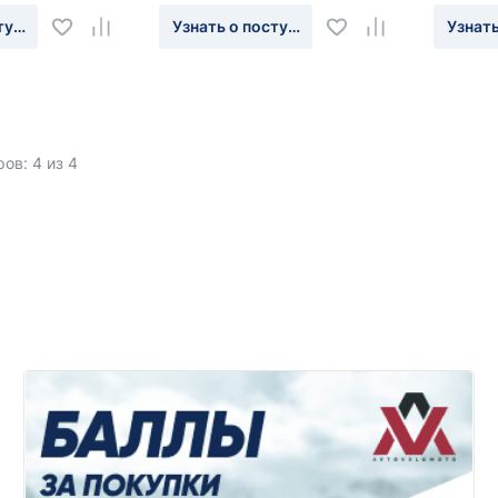
туплении
Узнать о поступлении
Узнать
ов: 4 из 4