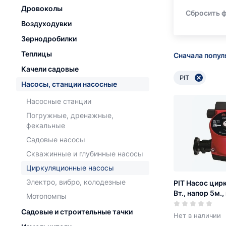
Дровоколы
Сбросить 
Воздуходувки
Зернодробилки
Теплицы
Сначала попу
Качели садовые
PIT
Насосы, станции насосные
Насосные станции
Погружные, дренажные,
фекальные
Садовые насосы
Скважинные и глубинные насосы
Циркуляционные насосы
Электро, вибро, колодезные
PIT Насос цир
Вт., напор 5м.
Мотопомпы
Садовые и строительные тачки
Нет в наличии