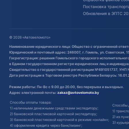
Постановка транспорта
Обновления в ЭПТС 20
© 2026 «Автовеломото»
Наименование юридического лица: Общество с ограниченной ответ
Юридический и почтовый адрес: 246007, г. Гомель, ул. Советская, 1
Госрегистрация: решения Гомельского городского исполнительного 
в Едином государственном регистре юридических лиц и индивиду
Свидетельство о государственной регистрации №491051737, УНП 
Дата регистрации в Торговом реестре Республики Беларусь: 16.01.
Режим работы: Пн-Вс с 9.00 до 20.00, без перерыва и выходных.
Адрес электронной почты:
zakaz@avtovelomoto.by
Способы оплаты товара:
Способы 
1) наличными денежными средствами экспедитору;
1) транс
2) банковской пластиковой карточкой экспедитору;
2) из пун
3) банковской пластиковой карточкой в режиме «онлайн»;
3) курьер
4) оформление кредита через банк/лизинг;