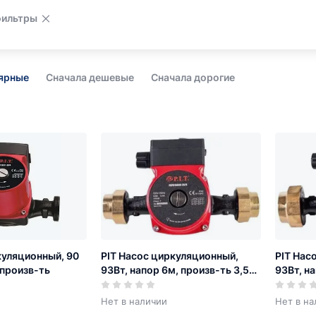
фильтры
лярные
Сначала дешевые
Сначала дорогие
куляционный, 90
PIT Насос циркуляционный,
PIT Нас
, произв-ть
93Вт, напор 6м, произв-ть 3,5
93Вт, на
куб.м/час, D-отв. 25мм
куб.м/ч
Нет в наличии
Нет в на