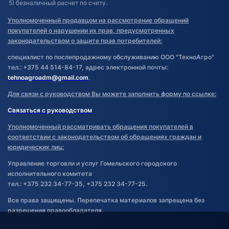
5) безналичный расчет по счету.
Уполномоченный продавцом на рассмотрение обращений
покупателей о нарушении их прав, предусмотренных
законодательством о защите прав потребителей:
специалист по послепродажному обслуживанию ООО "ТехноАгро"
тел.: +375 44 514-84-17, адрес электронной почты:
tehnoagroadm@gmail.com
.
Для связи с руководством Вы можете заполнить форму по ссылке:
Связаться с руководством
Уполномоченный рассматривать обращения покупателей в
соответствии с законодательством об обращениях граждан и
юридических лиц:
Управление торговли и услуг Гомельского городского
исполнительного комитета
тел.: +375 232 34-77-35, +375 232 34-77-25.
Все права защищены. Перепечатка материалов запрещена без
разрешения правообладателя.