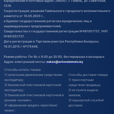
Юридический и почтовый адрес: 246007, г. Гомель, ул. Советская,
Постановка транспорта на учет
157А
Госрегистрация: решения Гомельского городского исполнительного
Обновления в ЭПТС 2024
комитета от 10.05.2023 г.,
в Едином государственном регистре юридических лиц и
индивидуальных предпринимателей.
Свидетельство о государственной регистрации №491051737, УНП
№491051737.
Дата регистрации в Торговом реестре Республики Беларусь:
16.01.2015 г №175446.
Режим работы: Пн-Вс с 9.00 до 20.00, без перерыва и выходных.
Адрес электронной почты:
zakaz@avtovelomoto.by
Способы оплаты товара:
1) наличными денежными средствами
Способы доставки товара:
экспедитору;
1) транспортным
2) банковской пластиковой карточкой
средством продавца;
экспедитору;
2) из пункта выдачи
3) банковской пластиковой карточкой в
заказов;
режиме «онлайн»;
3) курьерской службой
4) оформление кредита через банк/
доставки.
лизинг;