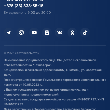
согласия на обработку
Электротранспорт
Электротранспорт
+375 (33) 333-55-15
персональных данных
Активный отдых и спорт
Лодочные моторные
Ежедневно, с 9:00 до 20:00
Доставка
Здоровье
Оплата
Для дома
Кредит и рассрочка
Дополнительные услуги
Гарантия и возврат
Оставить отзыв
Договор публичной оферты
© 2026 «Автовеломото»
Правила публикации отзывов о
Наименование юридического лица: Общество с ограниченной
товаре
ответственностью "ТехноАгро".
Обработка файлов cookie
Юридический и почтовый адрес: 246007, г. Гомель, ул. Советская,
Постановка транспорта на учет
157А
Госрегистрация: решения Гомельского городского исполнительного
Обновления в ЭПТС 2024
комитета от 10.05.2023 г.,
в Едином государственном регистре юридических лиц и
индивидуальных предпринимателей.
Свидетельство о государственной регистрации №491051737, УНП
№491051737.
Дата регистрации в Торговом реестре Республики Беларусь: