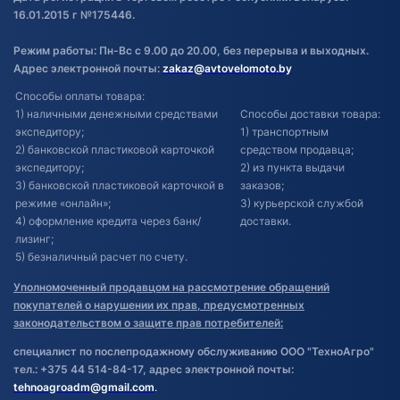
16.01.2015 г №175446.
Режим работы: Пн-Вс с 9.00 до 20.00, без перерыва и выходных.
Адрес электронной почты:
zakaz@avtovelomoto.by
Способы оплаты товара:
1) наличными денежными средствами
Способы доставки товара:
экспедитору;
1) транспортным
2) банковской пластиковой карточкой
средством продавца;
экспедитору;
2) из пункта выдачи
3) банковской пластиковой карточкой в
заказов;
режиме «онлайн»;
3) курьерской службой
4) оформление кредита через банк/
доставки.
лизинг;
5) безналичный расчет по счету.
Уполномоченный продавцом на рассмотрение обращений
покупателей о нарушении их прав, предусмотренных
законодательством о защите прав потребителей:
специалист по послепродажному обслуживанию ООО "ТехноАгро"
тел.: +375 44 514-84-17, адрес электронной почты:
tehnoagroadm@gmail.com
.