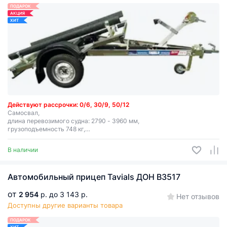
ПОДАРОК
АКЦИЯ
ХИТ
Действуют рассрочки: 0/6, 30/9, 50/12
Самосвал,
длина перевозимого судна: 2790 - 3960 мм,
грузоподъемность 748 кг,
выдвижное дышло, лебедка (в комплекте премиум).
В наличии
Автомобильный прицеп Tavials ДОН В3517
от
2 954
р.
до 3 143 р.
Нет отзывов
Доступны другие варианты товара
ПОДАРОК