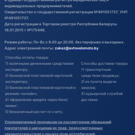
индивидуальных предпринимателей.
Свидетельство о государственной регистрации №491051737, УНП
№491051737.
Дата регистрации в Торговом реестре Республики Беларусь:
16.01.2015 г №175446.
Режим работы: Пн-Вс с 9.00 до 20.00, без перерыва и выходных.
Адрес электронной почты:
zakaz@avtovelomoto.by
Способы оплаты товара:
1) наличными денежными средствами
Способы доставки товара:
экспедитору;
1) транспортным
2) банковской пластиковой карточкой
средством продавца;
экспедитору;
2) из пункта выдачи
3) банковской пластиковой карточкой в
заказов;
режиме «онлайн»;
3) курьерской службой
4) оформление кредита через банк/
доставки.
лизинг;
5) безналичный расчет по счету.
Уполномоченный продавцом на рассмотрение обращений
покупателей о нарушении их прав, предусмотренных
законодательством о защите прав потребителей: