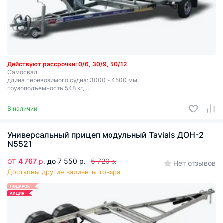
Действуют рассрочки: 0/6, 30/9, 50/12
Самосвал,
длина перевозимого судна: 3000 - 4500 мм,
грузоподъемность 548 кг,
выдвижное дышло, лебедка (в комплекте премиум).
В наличии
Универсальный прицеп модульный Tavials ДОН-2
N5521
от
4 767
р.
до 7 550 р.
5 720
р.
Нет отзывов
Доступны другие варианты товара
ПОДАРОК
АКЦИЯ