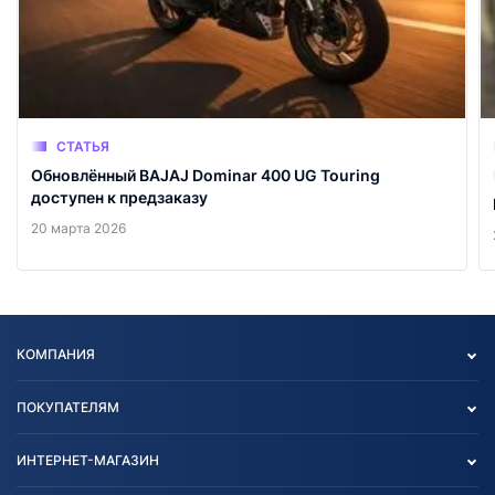
СТАТЬЯ
Обновлённый BAJAJ Dominar 400 UG Touring
доступен к предзаказу
20 марта 2026
КОМПАНИЯ
Опт
ПОКУПАТЕЛЯМ
О нас
Контакты
Политика конфиденциальности
ИНТЕРНЕТ-МАГАЗИН
Тест-драйв
Отзыв согласия обработки