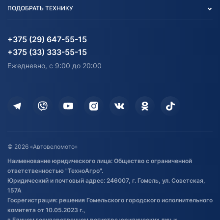
Вакансии
персональных данных
Авто и Мото
ПОДОБРАТЬ ТЕХНИКУ
Блог
Согласие на обработку
Агротехника
Партнерам
персональных данных
Огород и дача
Мототехника
Карта сайта
Информация до получения
Водный транспорт
Агротехника
+375 (29) 647-55-15
согласия на обработку
Электротранспорт
Электротранспорт
+375 (33) 333-55-15
персональных данных
Активный отдых и спорт
Лодочные моторные
Ежедневно, с 9:00 до 20:00
Доставка
Здоровье
Оплата
Для дома
Кредит и рассрочка
Дополнительные услуги
Гарантия и возврат
Оставить отзыв
Договор публичной оферты
© 2026 «Автовеломото»
Правила публикации отзывов о
Наименование юридического лица: Общество с ограниченной
товаре
ответственностью "ТехноАгро".
Обработка файлов cookie
Юридический и почтовый адрес: 246007, г. Гомель, ул. Советская,
Постановка транспорта на учет
157А
Госрегистрация: решения Гомельского городского исполнительного
Обновления в ЭПТС 2024
комитета от 10.05.2023 г.,
в Едином государственном регистре юридических лиц и