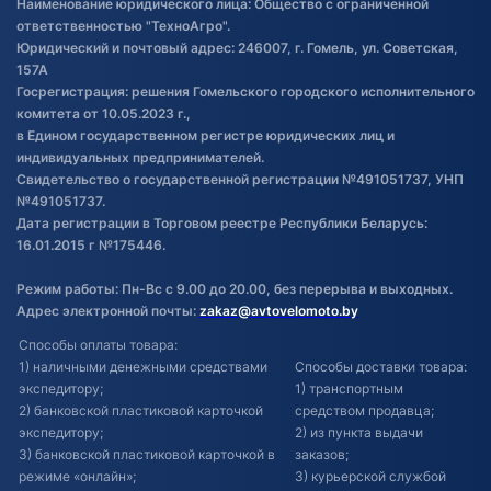
Наименование юридического лица: Общество с ограниченной
товаре
ответственностью "ТехноАгро".
Обработка файлов cookie
Юридический и почтовый адрес: 246007, г. Гомель, ул. Советская,
Постановка транспорта на учет
157А
Госрегистрация: решения Гомельского городского исполнительного
Обновления в ЭПТС 2024
комитета от 10.05.2023 г.,
в Едином государственном регистре юридических лиц и
индивидуальных предпринимателей.
Свидетельство о государственной регистрации №491051737, УНП
№491051737.
Дата регистрации в Торговом реестре Республики Беларусь:
16.01.2015 г №175446.
Режим работы: Пн-Вс с 9.00 до 20.00, без перерыва и выходных.
Адрес электронной почты:
zakaz@avtovelomoto.by
Способы оплаты товара:
1) наличными денежными средствами
Способы доставки товара:
экспедитору;
1) транспортным
2) банковской пластиковой карточкой
средством продавца;
экспедитору;
2) из пункта выдачи
3) банковской пластиковой карточкой в
заказов;
режиме «онлайн»;
3) курьерской службой