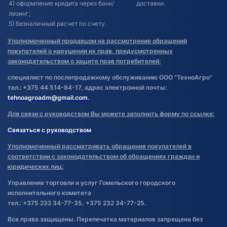
4) оформление кредита через банк/
доставки.
лизинг;
5) безналичный расчет по счету.
Уполномоченный продавцом на рассмотрение обращений
покупателей о нарушении их прав, предусмотренных
законодательством о защите прав потребителей:
специалист по послепродажному обслуживанию ООО "ТехноАгро"
тел.: +375 44 514-84-17, адрес электронной почты:
tehnoagroadm@gmail.com
.
Для связи с руководством Вы можете заполнить форму по ссылке:
Связаться с руководством
Уполномоченный рассматривать обращения покупателей в
соответствии с законодательством об обращениях граждан и
юридических лиц:
Управление торговли и услуг Гомельского городского
исполнительного комитета
тел.: +375 232 34-77-35, +375 232 34-77-25.
Все права защищены. Перепечатка материалов запрещена без