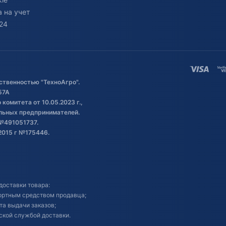
 на учет
24
ственностью "ТехноАгро".
57А
комитета от 10.05.2023 г.,
альных предпринимателей.
№491051737.
2015 г №175446.
доставки товара:
портным средством продавца;
кта выдачи заказов;
ской службой доставки.