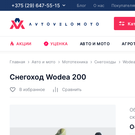
+375 (29) 647-55-15
Блог
О нас
Покупателя
Ка
АКЦИИ
УЦЕНКА
АВТО И МОТО
АГРО
Главная
Авто и мото
Мототехника
Снегоходы
Wode
Снегоход Wodea 200
В избранное
Cравнить
О
ск
О