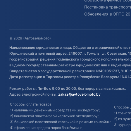
Постановка транспорта
Обновления в ЭПТС 20
© 2026 «Автовеломото»
Наименование юридического лица: Общество с ограниченной ответ
Юридический и почтовый адрес: 246007, г. Гомель, ул. Советская, 1
Госрегистрация: решения Гомельского городского исполнительного 
в Едином государственном регистре юридических лиц и индивиду
Свидетельство о государственной регистрации №491051737, УНП 
Дата регистрации в Торговом реестре Республики Беларусь: 16.01.
Режим работы: Пн-Вс с 9.00 до 20.00, без перерыва и выходных.
Адрес электронной почты:
zakaz@avtovelomoto.by
Способы оплаты товара:
Способы 
1) наличными денежными средствами экспедитору;
1) транс
2) банковской пластиковой карточкой экспедитору;
2) из пун
3) банковской пластиковой карточкой в режиме «онлайн»;
3) курьер
4) оформление кредита через банк/лизинг;