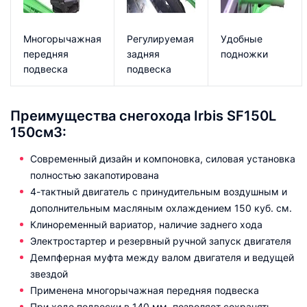
Многорычажная
Регулируемая
Удобные
передняя
задняя
подножки
подвеска
подвеска
Преимущества снегохода Irbis SF150L
150см3:
Современный дизайн и компоновка, силовая установка
полностью закапотирована
4-тактный двигатель с принудительным воздушным и
дополнительным масляным охлаждением 150 куб. см.
Клиноременный вариатор, наличие заднего хода
Электростартер и резервный ручной запуск двигателя
Демпферная муфта между валом двигателя и ведущей
звездой
Применена многорычажная передняя подвеска
При ходе подвески в 140 мм, позволяет сохранять