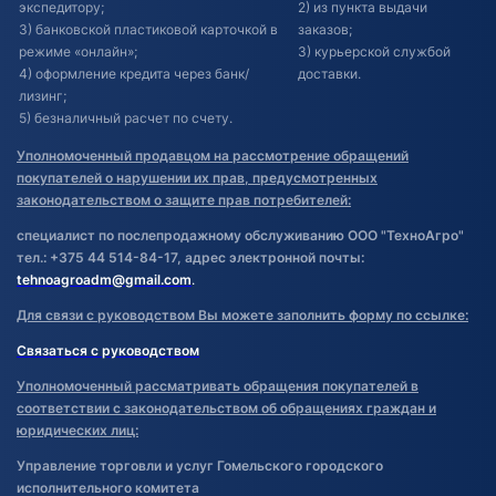
экспедитору;
2) из пункта выдачи
3) банковской пластиковой карточкой в
заказов;
режиме «онлайн»;
3) курьерской службой
4) оформление кредита через банк/
доставки.
лизинг;
5) безналичный расчет по счету.
Уполномоченный продавцом на рассмотрение обращений
покупателей о нарушении их прав, предусмотренных
законодательством о защите прав потребителей:
специалист по послепродажному обслуживанию ООО "ТехноАгро"
тел.: +375 44 514-84-17, адрес электронной почты:
tehnoagroadm@gmail.com
.
Для связи с руководством Вы можете заполнить форму по ссылке:
Связаться с руководством
Уполномоченный рассматривать обращения покупателей в
соответствии с законодательством об обращениях граждан и
юридических лиц:
Управление торговли и услуг Гомельского городского
исполнительного комитета