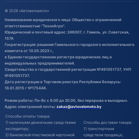
Оставить отзыв
Договор публичной оферты
© 2026 «Автовеломото»
Правила публикации отзывов о
Наименование юридического лица: Общество с ограниченной
товаре
ответственностью "ТехноАгро".
Обработка файлов cookie
Юридический и почтовый адрес: 246007, г. Гомель, ул. Советская,
Постановка транспорта на учет
157А
Госрегистрация: решения Гомельского городского исполнительного
Обновления в ЭПТС 2024
комитета от 10.05.2023 г.,
в Едином государственном регистре юридических лиц и
индивидуальных предпринимателей.
Свидетельство о государственной регистрации №491051737, УНП
№491051737.
Дата регистрации в Торговом реестре Республики Беларусь:
16.01.2015 г №175446.
Режим работы: Пн-Вс с 9.00 до 20.00, без перерыва и выходных.
Адрес электронной почты:
zakaz@avtovelomoto.by
Способы оплаты товара:
1) наличными денежными средствами
Способы доставки товара:
экспедитору;
1) транспортным
2) банковской пластиковой карточкой
средством продавца;