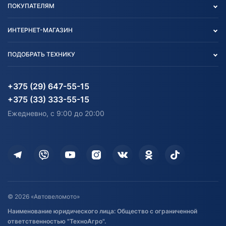
ПОКУПАТЕЛЯМ
О нас
Контакты
Политика конфиденциальности
ИНТЕРНЕТ-МАГАЗИН
Тест-драйв
Отзыв согласия обработки
Вакансии
персональных данных
Авто и Мото
ПОДОБРАТЬ ТЕХНИКУ
Блог
Согласие на обработку
Агротехника
Партнерам
персональных данных
Огород и дача
Мототехника
Карта сайта
Информация до получения
Водный транспорт
Агротехника
+375 (29) 647-55-15
согласия на обработку
Электротранспорт
Электротранспорт
+375 (33) 333-55-15
персональных данных
Активный отдых и спорт
Лодочные моторные
Ежедневно, с 9:00 до 20:00
Доставка
Здоровье
Оплата
Для дома
Кредит и рассрочка
Дополнительные услуги
Гарантия и возврат
Оставить отзыв
Договор публичной оферты
© 2026 «Автовеломото»
Правила публикации отзывов о
Наименование юридического лица: Общество с ограниченной
товаре
ответственностью "ТехноАгро".