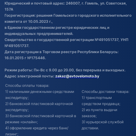
Обработка файлов cookie
Юридический и почтовый адрес: 246007, г. Гомель, ул. Советская,
Постановка транспорта на учет
157А
Госрегистрация: решения Гомельского городского исполнительного
Обновления в ЭПТС 2024
комитета от 10.05.2023 г.,
в Едином государственном регистре юридических лиц и
индивидуальных предпринимателей.
Свидетельство о государственной регистрации №491051737, УНП
№491051737.
Дата регистрации в Торговом реестре Республики Беларусь:
16.01.2015 г №175446.
Режим работы: Пн-Вс с 9.00 до 20.00, без перерыва и выходных.
Адрес электронной почты:
zakaz@avtovelomoto.by
Способы оплаты товара:
1) наличными денежными средствами
Способы доставки товара:
экспедитору;
1) транспортным
2) банковской пластиковой карточкой
средством продавца;
экспедитору;
2) из пункта выдачи
3) банковской пластиковой карточкой в
заказов;
режиме «онлайн»;
3) курьерской службой
4) оформление кредита через банк/
доставки.
лизинг;