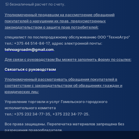
5) безналичный расчет по счету.
Уполномоченный продавцом на рассмотрение обращений
покупателей о нарушении их прав, предусмотренных
законодательством о защите прав потребителей:
специалист по послепродажному обслуживанию ООО "ТехноАгро"
тел.: +375 44 514-84-17, адрес электронной почты:
tehnoagroadm@gmail.com
.
Для связи с руководством Вы можете заполнить форму по ссылке:
Связаться с руководством
Уполномоченный рассматривать обращения покупателей в
соответствии с законодательством об обращениях граждан и
юридических лиц:
Управление торговли и услуг Гомельского городского
исполнительного комитета
тел.: +375 232 34-77-35, +375 232 34-77-25.
Все права защищены. Перепечатка материалов запрещена без
разрешения правообладателя.