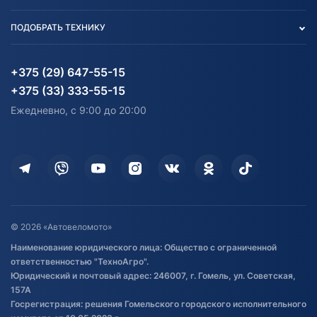
Тест-драйв
Отзыв согласия обработки
Вакансии
персональных данных
Авто и Мото
ПОДОБРАТЬ ТЕХНИКУ
Блог
Согласие на обработку
Агротехника
Партнерам
персональных данных
Огород и дача
Мототехника
Карта сайта
Информация до получения
Водный транспорт
Агротехника
+375 (29) 647-55-15
согласия на обработку
Электротранспорт
Электротранспорт
+375 (33) 333-55-15
персональных данных
Активный отдых и спорт
Лодочные моторные
Ежедневно, с 9:00 до 20:00
Доставка
Здоровье
Оплата
Для дома
Кредит и рассрочка
Дополнительные услуги
Гарантия и возврат
Оставить отзыв
Договор публичной оферты
© 2026 «Автовеломото»
Правила публикации отзывов о
Наименование юридического лица: Общество с ограниченной
товаре
ответственностью "ТехноАгро".
Обработка файлов cookie
Юридический и почтовый адрес: 246007, г. Гомель, ул. Советская,
Постановка транспорта на учет
157А
Госрегистрация: решения Гомельского городского исполнительного
Обновления в ЭПТС 2024