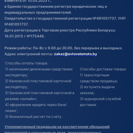
комитета от 10.05.2023 г.,
в Едином государственном регистре юридических лиц и
индивидуальных предпринимателей.
Свидетельство о государственной регистрации №491051737, УНП
№491051737.
Дата регистрации в Торговом реестре Республики Беларусь:
16.01.2015 г №175446.
Режим работы: Пн-Вс с 9.00 до 20.00, без перерыва и выходных.
Адрес электронной почты:
zakaz@avtovelomoto.by
Способы оплаты товара:
1) наличными денежными средствами
Способы доставки товара:
экспедитору;
1) транспортным
2) банковской пластиковой карточкой
средством продавца;
экспедитору;
2) из пункта выдачи
3) банковской пластиковой карточкой в
заказов;
режиме «онлайн»;
3) курьерской службой
4) оформление кредита через банк/
доставки.
лизинг;
5) безналичный расчет по счету.
Уполномоченный продавцом на рассмотрение обращений
покупателей о нарушении их прав, предусмотренных