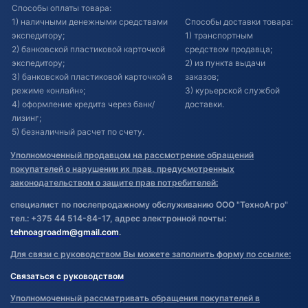
Способы оплаты товара:
1) наличными денежными средствами
Способы доставки товара:
экспедитору;
1) транспортным
2) банковской пластиковой карточкой
средством продавца;
экспедитору;
2) из пункта выдачи
3) банковской пластиковой карточкой в
заказов;
режиме «онлайн»;
3) курьерской службой
4) оформление кредита через банк/
доставки.
лизинг;
5) безналичный расчет по счету.
Уполномоченный продавцом на рассмотрение обращений
покупателей о нарушении их прав, предусмотренных
законодательством о защите прав потребителей:
специалист по послепродажному обслуживанию ООО "ТехноАгро"
тел.: +375 44 514-84-17, адрес электронной почты:
tehnoagroadm@gmail.com
.
Для связи с руководством Вы можете заполнить форму по ссылке:
Связаться с руководством
Уполномоченный рассматривать обращения покупателей в