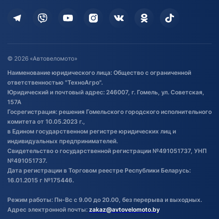
Кредит и рассрочка
Дополнительные услуги
Гарантия и возврат
Оставить отзыв
Договор публичной оферты
© 2026 «Автовеломото»
Правила публикации отзывов о
Наименование юридического лица: Общество с ограниченной
товаре
ответственностью "ТехноАгро".
Обработка файлов cookie
Юридический и почтовый адрес: 246007, г. Гомель, ул. Советская,
Постановка транспорта на учет
157А
Госрегистрация: решения Гомельского городского исполнительного
Обновления в ЭПТС 2024
комитета от 10.05.2023 г.,
в Едином государственном регистре юридических лиц и
индивидуальных предпринимателей.
Свидетельство о государственной регистрации №491051737, УНП
№491051737.
Дата регистрации в Торговом реестре Республики Беларусь:
16.01.2015 г №175446.
Режим работы: Пн-Вс с 9.00 до 20.00, без перерыва и выходных.
Адрес электронной почты:
zakaz@avtovelomoto.by