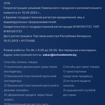
Постановка транспорта на учет
157А
Госрегистрация: решения Гомельского городского исполнительного
Обновления в ЭПТС 2024
комитета от 10.05.2023 г.,
в Едином государственном регистре юридических лиц и
индивидуальных предпринимателей.
Свидетельство о государственной регистрации №491051737, УНП
№491051737.
Дата регистрации в Торговом реестре Республики Беларусь:
16.01.2015 г №175446.
Режим работы: Пн-Вс с 9.00 до 20.00, без перерыва и выходных.
Адрес электронной почты:
zakaz@avtovelomoto.by
Способы оплаты товара:
1) наличными денежными средствами
Способы доставки товара:
экспедитору;
1) транспортным
2) банковской пластиковой карточкой
средством продавца;
экспедитору;
2) из пункта выдачи
3) банковской пластиковой карточкой в
заказов;
режиме «онлайн»;
3) курьерской службой
4) оформление кредита через банк/
доставки.
лизинг;
5) безналичный расчет по счету.