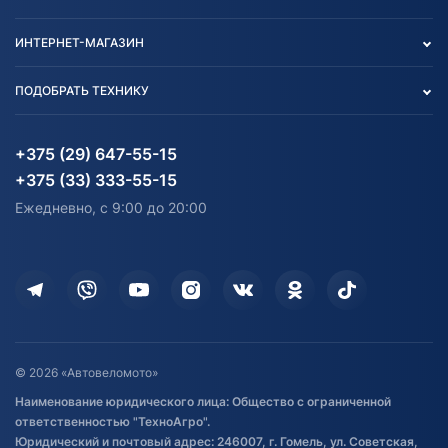
О нас
Контакты
Политика конфиденциальности
ИНТЕРНЕТ-МАГАЗИН
Тест-драйв
Отзыв согласия обработки
Вакансии
персональных данных
Авто и Мото
ПОДОБРАТЬ ТЕХНИКУ
Блог
Согласие на обработку
Агротехника
Партнерам
персональных данных
Огород и дача
Мототехника
Карта сайта
Информация до получения
Водный транспорт
Агротехника
+375 (29) 647-55-15
согласия на обработку
Электротранспорт
Электротранспорт
+375 (33) 333-55-15
персональных данных
Активный отдых и спорт
Лодочные моторные
Ежедневно, с 9:00 до 20:00
Доставка
Здоровье
Оплата
Для дома
Кредит и рассрочка
Дополнительные услуги
Гарантия и возврат
Оставить отзыв
Договор публичной оферты
© 2026 «Автовеломото»
Правила публикации отзывов о
Наименование юридического лица: Общество с ограниченной
товаре
ответственностью "ТехноАгро".
Обработка файлов cookie
Юридический и почтовый адрес: 246007, г. Гомель, ул. Советская,