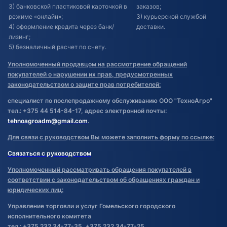
3) банковской пластиковой карточкой в
заказов;
режиме «онлайн»;
3) курьерской службой
4) оформление кредита через банк/
доставки.
лизинг;
5) безналичный расчет по счету.
Уполномоченный продавцом на рассмотрение обращений
покупателей о нарушении их прав, предусмотренных
законодательством о защите прав потребителей:
специалист по послепродажному обслуживанию ООО "ТехноАгро"
тел.: +375 44 514-84-17, адрес электронной почты:
tehnoagroadm@gmail.com
.
Для связи с руководством Вы можете заполнить форму по ссылке:
Связаться с руководством
Уполномоченный рассматривать обращения покупателей в
соответствии с законодательством об обращениях граждан и
юридических лиц:
Управление торговли и услуг Гомельского городского
исполнительного комитета
тел.: +375 232 34-77-35, +375 232 34-77-25.