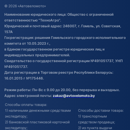
Договор публичной оферты
© 2026 «Автовеломото»
Правила публикации отзывов о
Наименование юридического лица: Общество с ограниченной
товаре
ответственностью "ТехноАгро".
Обработка файлов cookie
Юридический и почтовый адрес: 246007, г. Гомель, ул. Советская,
Постановка транспорта на учет
157А
Госрегистрация: решения Гомельского городского исполнительного
Обновления в ЭПТС 2024
комитета от 10.05.2023 г.,
в Едином государственном регистре юридических лиц и
индивидуальных предпринимателей.
Свидетельство о государственной регистрации №491051737, УНП
№491051737.
Дата регистрации в Торговом реестре Республики Беларусь:
16.01.2015 г №175446.
Режим работы: Пн-Вс с 9.00 до 20.00, без перерыва и выходных.
Адрес электронной почты:
zakaz@avtovelomoto.by
Способы оплаты товара:
1) наличными денежными средствами
Способы доставки товара:
экспедитору;
1) транспортным
2) банковской пластиковой карточкой
средством продавца;
экспедитору;
2) из пункта выдачи