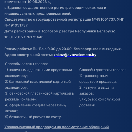
комитета от 10.05.2023 г.,
в Едином государственном регистре юридических лиц и
индивидуальных предпринимателей.
Свидетельство о государственной регистрации №491051737, УНП
№491051737.
Дата регистрации в Торговом реестре Республики Беларусь:
16.01.2015 г №175446.
Режим работы: Пн-Вс с 9.00 до 20.00, без перерыва и выходных.
Адрес электронной почты:
zakaz@avtovelomoto.by
Способы оплаты товара:
1) наличными денежными средствами
Способы доставки товара:
экспедитору;
1) транспортным
2) банковской пластиковой карточкой
средством продавца;
экспедитору;
2) из пункта выдачи
3) банковской пластиковой карточкой в
заказов;
режиме «онлайн»;
3) курьерской службой
4) оформление кредита через банк/
доставки.
лизинг;
5) безналичный расчет по счету.
Уполномоченный продавцом на рассмотрение обращений