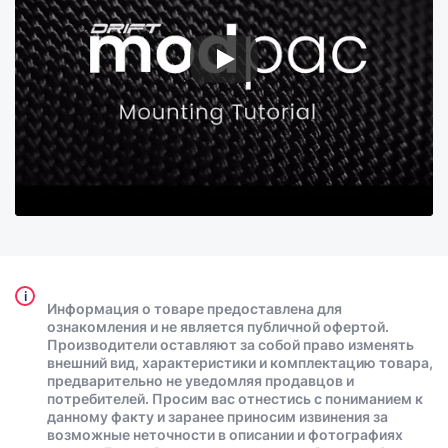
i
Информация о товаре предоставлена для
ознакомления и не является публичной офертой.
Производители оставляют за собой право изменять
внешний вид, характеристики и комплектацию товара,
предварительно не уведомляя продавцов и
потребителей. Просим вас отнестись с пониманием к
данному факту и заранее приносим извинения за
возможные неточности в описании и фотографиях