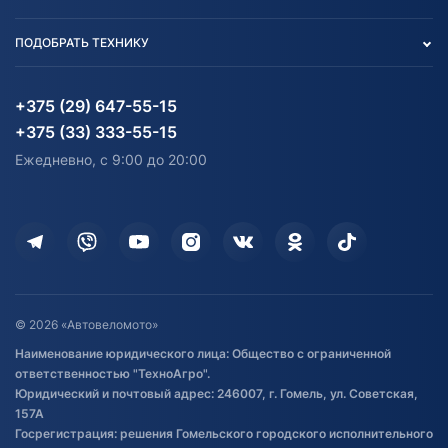
Тест-драйв
Отзыв согласия обработки
Вакансии
персональных данных
Авто и Мото
ПОДОБРАТЬ ТЕХНИКУ
Блог
Согласие на обработку
Агротехника
Партнерам
персональных данных
Огород и дача
Мототехника
Карта сайта
Информация до получения
Водный транспорт
Агротехника
+375 (29) 647-55-15
согласия на обработку
Электротранспорт
Электротранспорт
+375 (33) 333-55-15
персональных данных
Активный отдых и спорт
Лодочные моторные
Ежедневно, с 9:00 до 20:00
Доставка
Здоровье
Оплата
Для дома
Кредит и рассрочка
Дополнительные услуги
Гарантия и возврат
Оставить отзыв
Договор публичной оферты
© 2026 «Автовеломото»
Правила публикации отзывов о
Наименование юридического лица: Общество с ограниченной
товаре
ответственностью "ТехноАгро".
Обработка файлов cookie
Юридический и почтовый адрес: 246007, г. Гомель, ул. Советская,
Постановка транспорта на учет
157А
Госрегистрация: решения Гомельского городского исполнительного
Обновления в ЭПТС 2024