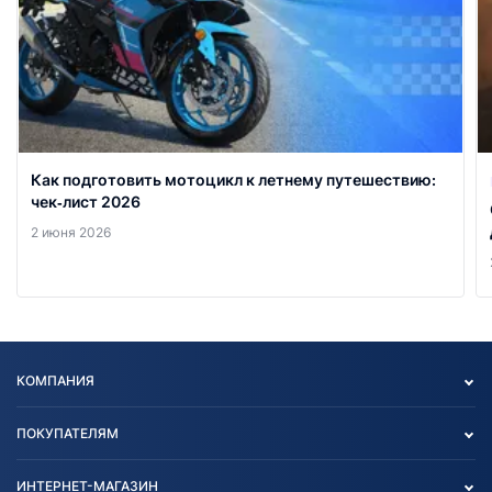
Как подготовить мотоцикл к летнему путешествию:
чек‑лист 2026
2 июня 2026
КОМПАНИЯ
Опт
ПОКУПАТЕЛЯМ
О нас
Контакты
Политика конфиденциальности
ИНТЕРНЕТ-МАГАЗИН