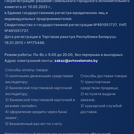
Госрегистрация: решения Гомельского городского исполнительного
Обновления в ЭПТС 2024
комитета от 10.05.2023 г.,
в Едином государственном регистре юридических лиц и
индивидуальных предпринимателей.
Свидетельство о государственной регистрации №491051737, УНП
№491051737.
Дата регистрации в Торговом реестре Республики Беларусь:
16.01.2015 г №175446.
Режим работы: Пн-Вс с 9.00 до 20.00, без перерыва и выходных.
Адрес электронной почты:
zakaz@avtovelomoto.by
Способы оплаты товара:
1) наличными денежными средствами
Способы доставки товара:
экспедитору;
1) транспортным
2) банковской пластиковой карточкой
средством продавца;
экспедитору;
2) из пункта выдачи
3) банковской пластиковой карточкой в
заказов;
режиме «онлайн»;
3) курьерской службой
4) оформление кредита через банк/
доставки.
лизинг;
5) безналичный расчет по счету.
Уполномоченный продавцом на рассмотрение обращений