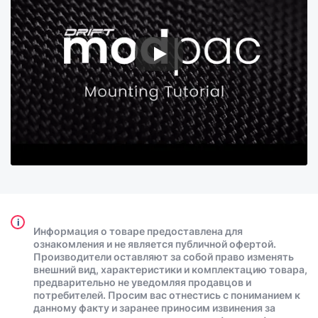
i
Информация о товаре предоставлена для
ознакомления и не является публичной офертой.
Производители оставляют за собой право изменять
внешний вид, характеристики и комплектацию товара,
предварительно не уведомляя продавцов и
потребителей. Просим вас отнестись с пониманием к
данному факту и заранее приносим извинения за