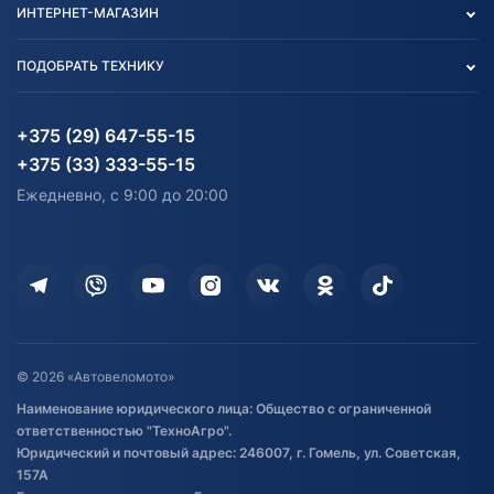
ИНТЕРНЕТ-МАГАЗИН
Тест-драйв
Отзыв согласия обработки
Вакансии
персональных данных
Авто и Мото
ПОДОБРАТЬ ТЕХНИКУ
Блог
Согласие на обработку
Агротехника
Партнерам
персональных данных
Огород и дача
Мототехника
Карта сайта
Информация до получения
Водный транспорт
Агротехника
+375 (29) 647-55-15
согласия на обработку
Электротранспорт
Электротранспорт
+375 (33) 333-55-15
персональных данных
Активный отдых и спорт
Лодочные моторные
Ежедневно, с 9:00 до 20:00
Доставка
Здоровье
Оплата
Для дома
Кредит и рассрочка
Дополнительные услуги
Гарантия и возврат
Оставить отзыв
Договор публичной оферты
© 2026 «Автовеломото»
Правила публикации отзывов о
Наименование юридического лица: Общество с ограниченной
товаре
ответственностью "ТехноАгро".
Обработка файлов cookie
Юридический и почтовый адрес: 246007, г. Гомель, ул. Советская,
Постановка транспорта на учет
157А