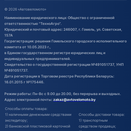
Оставить отзыв
Договор публичной оферты
© 2026 «Автовеломото»
Правила публикации отзывов о
Наименование юридического лица: Общество с ограниченной
товаре
ответственностью "ТехноАгро".
Обработка файлов cookie
Юридический и почтовый адрес: 246007, г. Гомель, ул. Советская,
Постановка транспорта на учет
157А
Госрегистрация: решения Гомельского городского исполнительного
Обновления в ЭПТС 2024
комитета от 10.05.2023 г.,
в Едином государственном регистре юридических лиц и
индивидуальных предпринимателей.
Свидетельство о государственной регистрации №491051737, УНП
№491051737.
Дата регистрации в Торговом реестре Республики Беларусь:
16.01.2015 г №175446.
Режим работы: Пн-Вс с 9.00 до 20.00, без перерыва и выходных.
Адрес электронной почты:
zakaz@avtovelomoto.by
Способы оплаты товара:
1) наличными денежными средствами
Способы доставки товара:
экспедитору;
1) транспортным
2) банковской пластиковой карточкой
средством продавца;