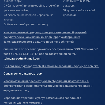
экспедитору;
2) из пункта выдачи
3) банковской пластиковой карточкой в
заказов;
режиме «онлайн»;
3) курьерской службой
4) оформление кредита через банк/
доставки.
лизинг;
5) безналичный расчет по счету.
Уполномоченный продавцом на рассмотрение обращений
покупателей о нарушении их прав, предусмотренных
законодательством о защите прав потребителей:
специалист по послепродажному обслуживанию ООО "ТехноАгро"
тел.: +375 44 514-84-17, адрес электронной почты:
tehnoagroadm@gmail.com
.
Для связи с руководством Вы можете заполнить форму по ссылке:
Связаться с руководством
Уполномоченный рассматривать обращения покупателей в
соответствии с законодательством об обращениях граждан и
юридических лиц:
Управление торговли и услуг Гомельского городского
исполнительного комитета