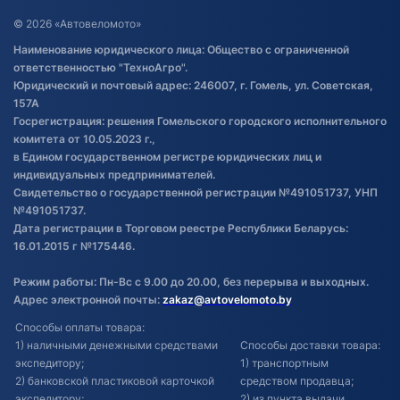
Договор публичной оферты
© 2026 «Автовеломото»
Правила публикации отзывов о
Наименование юридического лица: Общество с ограниченной
товаре
ответственностью "ТехноАгро".
Обработка файлов cookie
Юридический и почтовый адрес: 246007, г. Гомель, ул. Советская,
Постановка транспорта на учет
157А
Госрегистрация: решения Гомельского городского исполнительного
Обновления в ЭПТС 2024
комитета от 10.05.2023 г.,
в Едином государственном регистре юридических лиц и
индивидуальных предпринимателей.
Свидетельство о государственной регистрации №491051737, УНП
№491051737.
Дата регистрации в Торговом реестре Республики Беларусь:
16.01.2015 г №175446.
Режим работы: Пн-Вс с 9.00 до 20.00, без перерыва и выходных.
Адрес электронной почты:
zakaz@avtovelomoto.by
Способы оплаты товара:
1) наличными денежными средствами
Способы доставки товара:
экспедитору;
1) транспортным
2) банковской пластиковой карточкой
средством продавца;
экспедитору;
2) из пункта выдачи