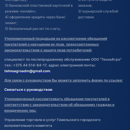
3) банковской пластиковой карточкой в
заказов;
режиме «онлайн»;
3) курьерской службой
4) оформление кредита через банк/
доставки.
лизинг;
5) безналичный расчет по счету.
Уполномоченный продавцом на рассмотрение обращений
покупателей о нарушении их прав, предусмотренных
законодательством о защите прав потребителей:
специалист по послепродажному обслуживанию ООО "ТехноАгро"
тел.: +375 44 514-84-17, адрес электронной почты:
tehnoagroadm@gmail.com
.
Для связи с руководством Вы можете заполнить форму по ссылке:
Связаться с руководством
Уполномоченный рассматривать обращения покупателей в
соответствии с законодательством об обращениях граждан и
юридических лиц:
Управление торговли и услуг Гомельского городского
исполнительного комитета