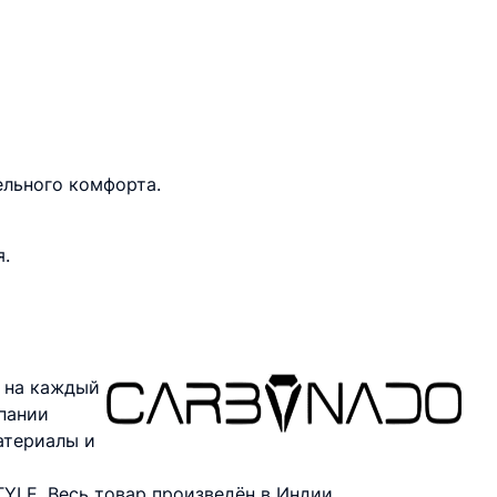
ельного комфорта.
я.
 на каждый
пании
атериалы и
YLE. Весь товар произведён в Индии.