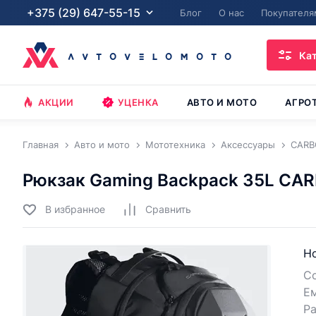
+375 (29) 647-55-15
Блог
О нас
Покупателя
Ка
АКЦИИ
УЦЕНКА
АВТО И МОТО
АГРО
Главная
Авто и мото
Мототехника
Аксессуары
CAR
Рюкзак Gaming Backpack 35L C
В избранное
Cравнить
Но
С
Ем
Р