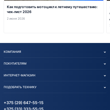
Как подготовить мотоцикл к летнему путешествию:
чек‑лист 2026
2 июня 2026
КОМПАНИЯ
Опт
ПОКУПАТЕЛЯМ
О нас
Контакты
Политика конфиденциальности
ИНТЕРНЕТ-МАГАЗИН
Тест-драйв
Отзыв согласия обработки
Вакансии
персональных данных
Авто и Мото
ПОДОБРАТЬ ТЕХНИКУ
Блог
Согласие на обработку
Агротехника
Партнерам
персональных данных
Огород и дача
Мототехника
Карта сайта
Информация до получения
Водный транспорт
Агротехника
+375 (29) 647-55-15
согласия на обработку
Электротранспорт
Электротранспорт
+375 (33) 333-55-15