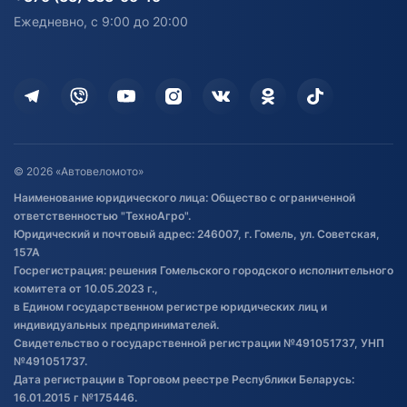
персональных данных
Активный отдых и спорт
Лодочные моторные
Ежедневно, с 9:00 до 20:00
Доставка
Здоровье
Оплата
Для дома
Кредит и рассрочка
Дополнительные услуги
Гарантия и возврат
Оставить отзыв
Договор публичной оферты
© 2026 «Автовеломото»
Правила публикации отзывов о
Наименование юридического лица: Общество с ограниченной
товаре
ответственностью "ТехноАгро".
Обработка файлов cookie
Юридический и почтовый адрес: 246007, г. Гомель, ул. Советская,
Постановка транспорта на учет
157А
Госрегистрация: решения Гомельского городского исполнительного
Обновления в ЭПТС 2024
комитета от 10.05.2023 г.,
в Едином государственном регистре юридических лиц и
индивидуальных предпринимателей.
Свидетельство о государственной регистрации №491051737, УНП
№491051737.
Дата регистрации в Торговом реестре Республики Беларусь:
16.01.2015 г №175446.