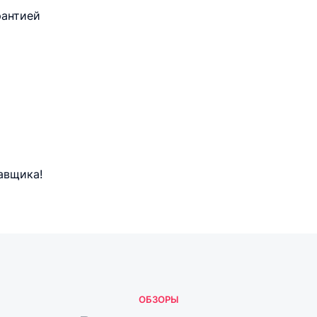
рантией
авщика!
ОБЗОРЫ