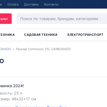
м
Оплата
Доставка
Контакты
талог
ТЕХНИКА
САДОВАЯ ТЕХНИКА
ЭЛЕКТРОТРАНСПОРТ
BONADO
Рюкзак Commuter 25L CARBONADO
DO
винка 2024!
кость: 25 л
змер: 48x32x17 см