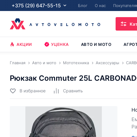
+375 (29) 647-55-15
Блог
О нас
Покупателя
Ка
АКЦИИ
УЦЕНКА
АВТО И МОТО
АГРО
Главная
Авто и мото
Мототехника
Аксессуары
CAR
Рюкзак Commuter 25L CARBONA
В избранное
Cравнить
Но
Ем
Ра