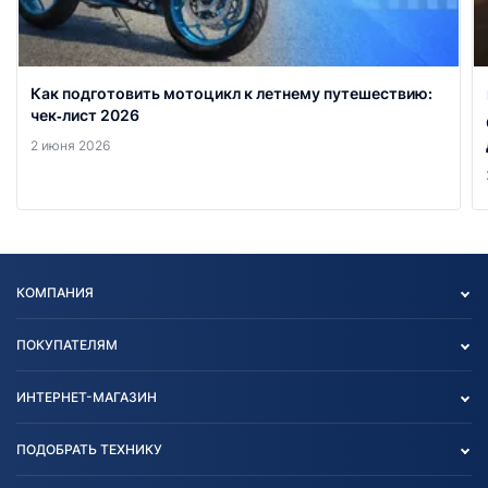
Как подготовить мотоцикл к летнему путешествию:
чек‑лист 2026
2 июня 2026
КОМПАНИЯ
Опт
ПОКУПАТЕЛЯМ
О нас
Контакты
Политика конфиденциальности
ИНТЕРНЕТ-МАГАЗИН
Тест-драйв
Отзыв согласия обработки
Вакансии
персональных данных
Авто и Мото
ПОДОБРАТЬ ТЕХНИКУ
Блог
Согласие на обработку
Агротехника
Партнерам
персональных данных
Огород и дача
Мототехника