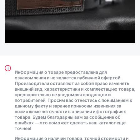
i
Информация о товаре предоставлена для
ознакомления и не является публичной офертой.
Производители оставляют за собой право изменять
внешний вид, характеристики и комплектацию товара,
предварительно не уведомляя продавцов и
потребителей. Просим вас отнестись с пониманием к
данному факту и заранее приносим извинения за
возможные неточности в описании и фотографиях
товара. Будем благодарны вам за сообщение об
ошибках — это поможет сделать наш каталог еще
точнее!
Информация о наличии товара, точной стоимости и