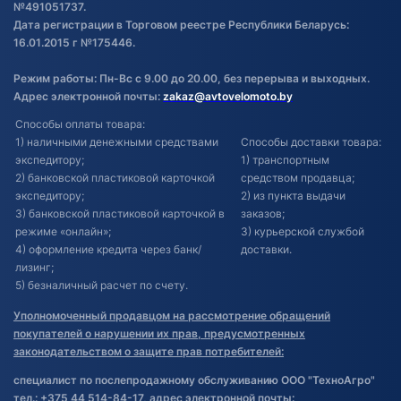
№491051737.
Дата регистрации в Торговом реестре Республики Беларусь:
16.01.2015 г №175446.
Режим работы: Пн-Вс с 9.00 до 20.00, без перерыва и выходных.
Адрес электронной почты:
zakaz@avtovelomoto.by
Способы оплаты товара:
1) наличными денежными средствами
Способы доставки товара:
экспедитору;
1) транспортным
2) банковской пластиковой карточкой
средством продавца;
экспедитору;
2) из пункта выдачи
3) банковской пластиковой карточкой в
заказов;
режиме «онлайн»;
3) курьерской службой
4) оформление кредита через банк/
доставки.
лизинг;
5) безналичный расчет по счету.
Уполномоченный продавцом на рассмотрение обращений
покупателей о нарушении их прав, предусмотренных
законодательством о защите прав потребителей:
специалист по послепродажному обслуживанию ООО "ТехноАгро"
тел.: +375 44 514-84-17, адрес электронной почты: