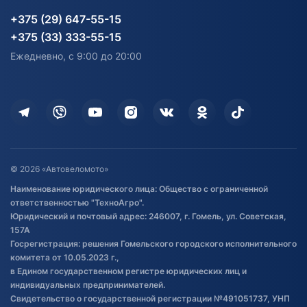
Карта сайта
Информация до получения
Водный транспорт
Агротехника
+375 (29) 647-55-15
согласия на обработку
Электротранспорт
Электротранспорт
+375 (33) 333-55-15
персональных данных
Активный отдых и спорт
Лодочные моторные
Ежедневно, с 9:00 до 20:00
Доставка
Здоровье
Оплата
Для дома
Кредит и рассрочка
Дополнительные услуги
Гарантия и возврат
Оставить отзыв
Договор публичной оферты
© 2026 «Автовеломото»
Правила публикации отзывов о
Наименование юридического лица: Общество с ограниченной
товаре
ответственностью "ТехноАгро".
Обработка файлов cookie
Юридический и почтовый адрес: 246007, г. Гомель, ул. Советская,
Постановка транспорта на учет
157А
Госрегистрация: решения Гомельского городского исполнительного
Обновления в ЭПТС 2024
комитета от 10.05.2023 г.,
в Едином государственном регистре юридических лиц и
индивидуальных предпринимателей.
Свидетельство о государственной регистрации №491051737, УНП