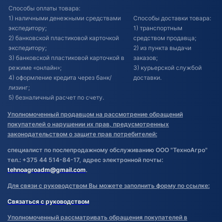
Способы оплаты товара:
1) наличными денежными средствами
Способы доставки товара:
экспедитору;
1) транспортным
2) банковской пластиковой карточкой
средством продавца;
экспедитору;
2) из пункта выдачи
3) банковской пластиковой карточкой в
заказов;
режиме «онлайн»;
3) курьерской службой
4) оформление кредита через банк/
доставки.
лизинг;
5) безналичный расчет по счету.
Уполномоченный продавцом на рассмотрение обращений
покупателей о нарушении их прав, предусмотренных
законодательством о защите прав потребителей:
специалист по послепродажному обслуживанию ООО "ТехноАгро"
тел.: +375 44 514-84-17, адрес электронной почты:
tehnoagroadm@gmail.com
.
Для связи с руководством Вы можете заполнить форму по ссылке:
Связаться с руководством
Уполномоченный рассматривать обращения покупателей в