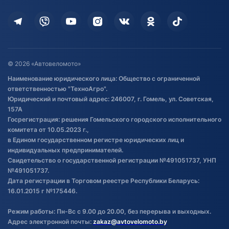
Кредит и рассрочка
Дополнительные услуги
Гарантия и возврат
Оставить отзыв
Договор публичной оферты
© 2026 «Автовеломото»
Правила публикации отзывов о
Наименование юридического лица: Общество с ограниченной
товаре
ответственностью "ТехноАгро".
Обработка файлов cookie
Юридический и почтовый адрес: 246007, г. Гомель, ул. Советская,
Постановка транспорта на учет
157А
Госрегистрация: решения Гомельского городского исполнительного
Обновления в ЭПТС 2024
комитета от 10.05.2023 г.,
в Едином государственном регистре юридических лиц и
индивидуальных предпринимателей.
Свидетельство о государственной регистрации №491051737, УНП
№491051737.
Дата регистрации в Торговом реестре Республики Беларусь:
16.01.2015 г №175446.
Режим работы: Пн-Вс с 9.00 до 20.00, без перерыва и выходных.
Адрес электронной почты:
zakaz@avtovelomoto.by