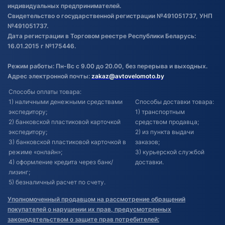
индивидуальных предпринимателей.
Свидетельство о государственной регистрации №491051737, УНП
№491051737.
Дата регистрации в Торговом реестре Республики Беларусь:
16.01.2015 г №175446.
Режим работы: Пн-Вс с 9.00 до 20.00, без перерыва и выходных.
Адрес электронной почты:
zakaz@avtovelomoto.by
Способы оплаты товара:
1) наличными денежными средствами
Способы доставки товара:
экспедитору;
1) транспортным
2) банковской пластиковой карточкой
средством продавца;
экспедитору;
2) из пункта выдачи
3) банковской пластиковой карточкой в
заказов;
режиме «онлайн»;
3) курьерской службой
4) оформление кредита через банк/
доставки.
лизинг;
5) безналичный расчет по счету.
Уполномоченный продавцом на рассмотрение обращений
покупателей о нарушении их прав, предусмотренных
законодательством о защите прав потребителей: