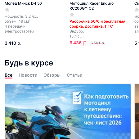
Мопед Минск D4 50
Мотоцикл Racer Enduro
Ск
RC200GY-C2
мощность: 3.2 л.с.
мо
объем: 49 см³
Рассрочка 50/6 и бесплатная
об
4 передачи
сборка, доставка, ПТС
ва
электростартер
Эндуро,
эл
15 л.с.,
двигатель 196 см³,
р.
6 436
3 410
р.
р.
5 
6 501
1-цилиндровый, охлаждение
воздушное, скорость 95 км/ч.
Будь в курсе
Все
Новости
Обзоры
Статьи