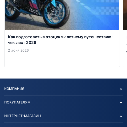
Как подготовить мотоцикл к летнему путешествию:
чек‑лист 2026
2 июня 2026
КОМПАНИЯ
Опт
ПОКУПАТЕЛЯМ
О нас
Контакты
Политика конфиденциальности
ИНТЕРНЕТ-МАГАЗИН
Тест-драйв
Отзыв согласия обработки
Вакансии
персональных данных
Авто и Мото