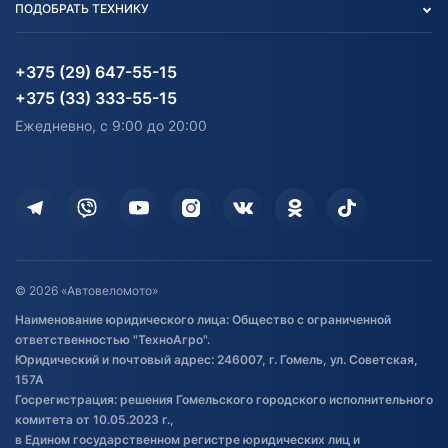
ПОДОБРАТЬ ТЕХНИКУ
Блог
Согласие на обработку
Агротехника
Партнерам
персональных данных
Огород и дача
Мототехника
Карта сайта
Информация до получения
Водный транспорт
Агротехника
+375 (29) 647-55-15
согласия на обработку
Электротранспорт
Электротранспорт
+375 (33) 333-55-15
персональных данных
Активный отдых и спорт
Лодочные моторные
Ежедневно, с 9:00 до 20:00
Доставка
Здоровье
Оплата
Для дома
Кредит и рассрочка
Дополнительные услуги
Гарантия и возврат
Оставить отзыв
Договор публичной оферты
© 2026 «Автовеломото»
Правила публикации отзывов о
Наименование юридического лица: Общество с ограниченной
товаре
ответственностью "ТехноАгро".
Обработка файлов cookie
Юридический и почтовый адрес: 246007, г. Гомель, ул. Советская,
Постановка транспорта на учет
157А
Госрегистрация: решения Гомельского городского исполнительного
Обновления в ЭПТС 2024
комитета от 10.05.2023 г.,
в Едином государственном регистре юридических лиц и