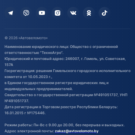
Кредит и рассрочка
Дополнительные услуги
Гарантия и возврат
Оставить отзыв
Договор публичной оферты
© 2026 «Автовеломото»
Правила публикации отзывов о
Наименование юридического лица: Общество с ограниченной
товаре
ответственностью "ТехноАгро".
Обработка файлов cookie
Юридический и почтовый адрес: 246007, г. Гомель, ул. Советская,
Постановка транспорта на учет
157А
Госрегистрация: решения Гомельского городского исполнительного
Обновления в ЭПТС 2024
комитета от 10.05.2023 г.,
в Едином государственном регистре юридических лиц и
индивидуальных предпринимателей.
Свидетельство о государственной регистрации №491051737, УНП
№491051737.
Дата регистрации в Торговом реестре Республики Беларусь:
16.01.2015 г №175446.
Режим работы: Пн-Вс с 9.00 до 20.00, без перерыва и выходных.
Адрес электронной почты:
zakaz@avtovelomoto.by