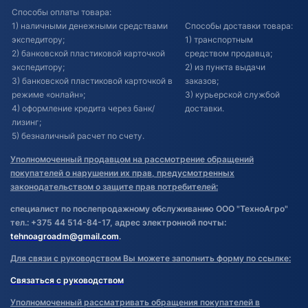
Способы оплаты товара:
1) наличными денежными средствами
Способы доставки товара:
экспедитору;
1) транспортным
2) банковской пластиковой карточкой
средством продавца;
экспедитору;
2) из пункта выдачи
3) банковской пластиковой карточкой в
заказов;
режиме «онлайн»;
3) курьерской службой
4) оформление кредита через банк/
доставки.
лизинг;
5) безналичный расчет по счету.
Уполномоченный продавцом на рассмотрение обращений
покупателей о нарушении их прав, предусмотренных
законодательством о защите прав потребителей:
специалист по послепродажному обслуживанию ООО "ТехноАгро"
тел.: +375 44 514-84-17, адрес электронной почты:
tehnoagroadm@gmail.com
.
Для связи с руководством Вы можете заполнить форму по ссылке:
Связаться с руководством
Уполномоченный рассматривать обращения покупателей в