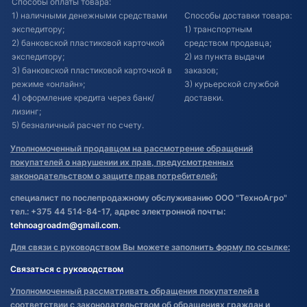
Способы оплаты товара:
1) наличными денежными средствами
Способы доставки товара:
экспедитору;
1) транспортным
2) банковской пластиковой карточкой
средством продавца;
экспедитору;
2) из пункта выдачи
3) банковской пластиковой карточкой в
заказов;
режиме «онлайн»;
3) курьерской службой
4) оформление кредита через банк/
доставки.
лизинг;
5) безналичный расчет по счету.
Уполномоченный продавцом на рассмотрение обращений
покупателей о нарушении их прав, предусмотренных
законодательством о защите прав потребителей:
специалист по послепродажному обслуживанию ООО "ТехноАгро"
тел.: +375 44 514-84-17, адрес электронной почты:
tehnoagroadm@gmail.com
.
Для связи с руководством Вы можете заполнить форму по ссылке:
Связаться с руководством
Уполномоченный рассматривать обращения покупателей в
соответствии с законодательством об обращениях граждан и