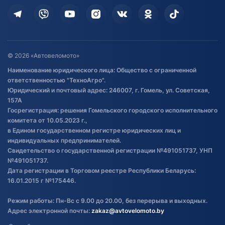
Кредит и рассрочка
Дополнительные услуги
Гарантия и возврат
Оставить отзыв
Договор публичной оферты
© 2026 «Автовеломото»
Правила публикации отзывов о
Наименование юридического лица: Общество с ограниченной
товаре
ответственностью "ТехноАгро".
Обработка файлов cookie
Юридический и почтовый адрес: 246007, г. Гомель, ул. Советская,
Постановка транспорта на учет
157А
Госрегистрация: решения Гомельского городского исполнительного
Обновления в ЭПТС 2024
комитета от 10.05.2023 г.,
в Едином государственном регистре юридических лиц и
индивидуальных предпринимателей.
Свидетельство о государственной регистрации №491051737, УНП
№491051737.
Дата регистрации в Торговом реестре Республики Беларусь:
16.01.2015 г №175446.
Режим работы: Пн-Вс с 9.00 до 20.00, без перерыва и выходных.
Адрес электронной почты:
zakaz@avtovelomoto.by