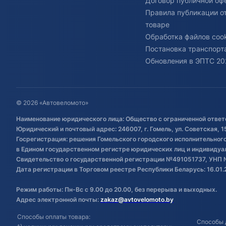
Договор публичной оф
Правила публикации о
товаре
Обработка файлов cook
Постановка транспорта
Обновления в ЭПТС 20
© 2026 «Автовеломото»
Наименование юридического лица: Общество с ограниченной ответ
Юридический и почтовый адрес: 246007, г. Гомель, ул. Советская, 1
Госрегистрация: решения Гомельского городского исполнительного 
в Едином государственном регистре юридических лиц и индивиду
Свидетельство о государственной регистрации №491051737, УНП 
Дата регистрации в Торговом реестре Республики Беларусь: 16.01.
Режим работы: Пн-Вс с 9.00 до 20.00, без перерыва и выходных.
Адрес электронной почты:
zakaz@avtovelomoto.by
Способы оплаты товара:
Способы 