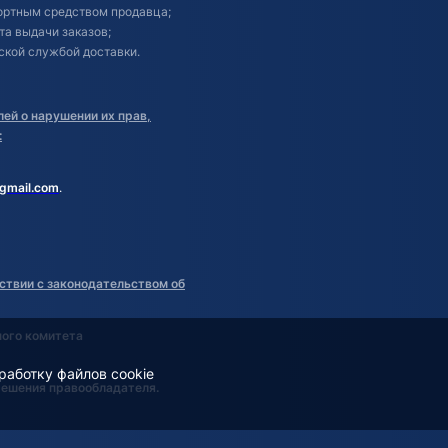
портным средством продавца;
кта выдачи заказов;
ской службой доставки.
ей о нарушении их прав,
:
gmail.com
.
ствии с законодательством об
ного комитета
работку файлов cookie
решения правообладателя.