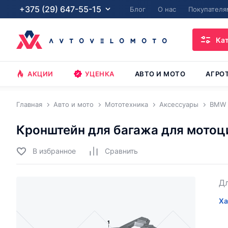
+375 (29) 647-55-15
Блог
О нас
Покупателя
Ка
АКЦИИ
УЦЕНКА
АВТО И МОТО
АГРО
Главная
Авто и мото
Мототехника
Аксессуары
BMW
Кронштейн для багажа для мотоц
В избранное
Cравнить
Дл
Ха