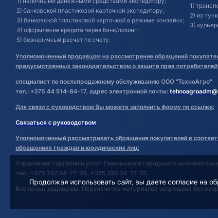
1) наличными денежными средствами экспедитору;
1) транс
2) банковской пластиковой карточкой экспедитору;
2) из пун
3) банковской пластиковой карточкой в режиме «онлайн»;
3) курьер
4) оформление кредита через банк/лизинг;
5) безналичный расчет по счету.
Уполномоченный продавцом на рассмотрение обращений покупател
предусмотренных законодательством о защите прав потребителей
специалист по послепродажному обслуживанию ООО "ТехноАгро"
тел.: +375 44 514-84-17, адрес электронной почты:
tehnoagroadm@
Для связи с руководством Вы можете заполнить форму по ссылке:
Связаться с руководством
Уполномоченный рассматривать обращения покупателей в соответ
обращениях граждан и юридических лиц:
Управление торговли и услуг Гомельского городского исполнитель
тел.: +375 232 34-77-35, +375 232 34-77-25.
Продолжая использовать сайт, вы даете согласие на об
Все права защищены. Перепечатка материалов запрещена без раз