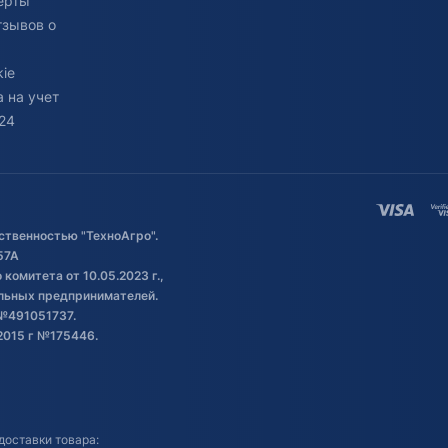
ерты
тзывов о
ie
 на учет
24
ственностью "ТехноАгро".
57А
комитета от 10.05.2023 г.,
альных предпринимателей.
№491051737.
2015 г №175446.
доставки товара: